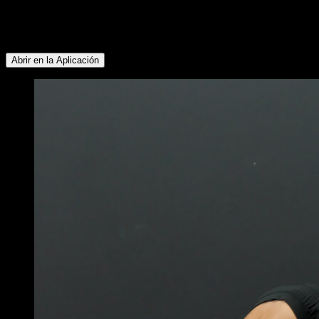
Pectoral Superior ∙ Abdominales ∙ Rotadores Externos ∙
Pectoral Inferior ∙ Trapecio Inferior ∙ Deltoides Posterior ∙
Deltoides Lateral ∙ Dorsales ∙ Flexores de Cadera
Abrir en la Aplicación