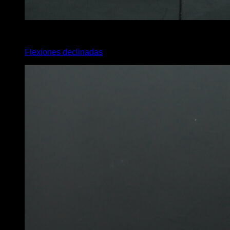
4
x
8
Flexiones declinadas