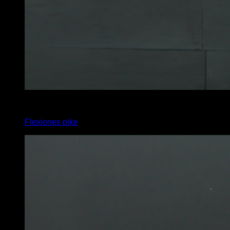
4
x
8
Flexiones pike