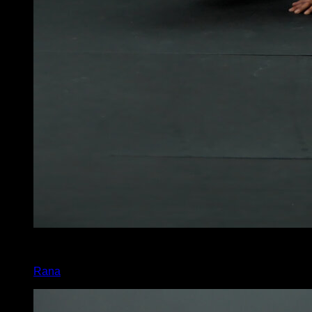
5
x
10
Rana