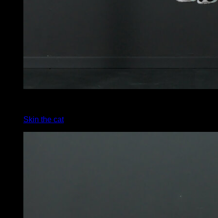
4
x
5
Skin the cat