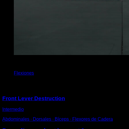
4
x
8
Flexiones
Puede que te interese
Front Lever Destruction
Intermedio
Abdominales ∙ Dorsales ∙ Bíceps ∙ Flexores de Cadera