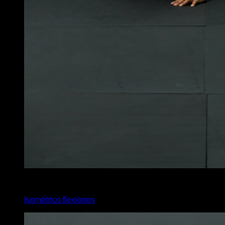
4
x
30
Isométrico flexiones