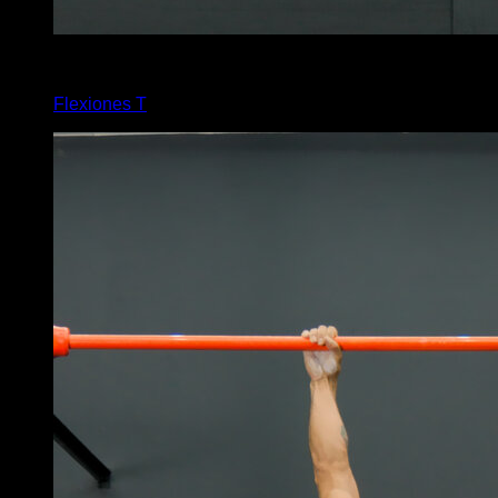
4
x
4
Flexiones T