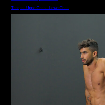
Triceps ∙ UpperChest ∙ LowerChest