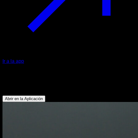
Ir a la app
Flexiones declinadas
Tríceps - Pectoral Superior - Deltoides Anterior
Abrir en la Aplicación