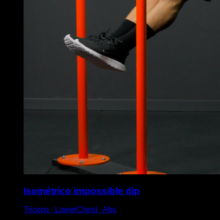
Isométrico impossible dip
Triceps ∙ LowerChest ∙ Abs