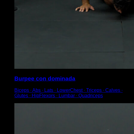
Burpee con dominada
Biceps ∙ Abs ∙ Lats ∙ LowerChest ∙ Triceps ∙ Calves ∙
Glutes ∙ HipFlexors ∙ Lumbar ∙ Quadriceps