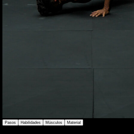
Pasos
Habilidades
Músculos
Material
Utiliza un banco, silla o barra baja.