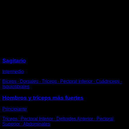
Realiza flexiones con los pies en alto.
Esta posición añade trabajo de hombros, uno de los
primeros ejercicios de preparación para los hombros.
Es posible que para realizar el rango de movimiento
completo tengas que arquear ligeramente la espalda,
para que la cabeza no toque con el suelo. Intenta que
este arqueo no sea excesivo.
Sesiones
Sagitario
Intermedio
Bíceps ∙ Dorsales ∙ Tríceps ∙ Pectoral Inferior ∙ Cuádriceps ∙
Isquiotibiales
Hombros y tríceps más fuertes
Principiante
Tríceps ∙ Pectoral Inferior ∙ Deltoides Anterior ∙ Pectoral
Superior ∙ Abdominales