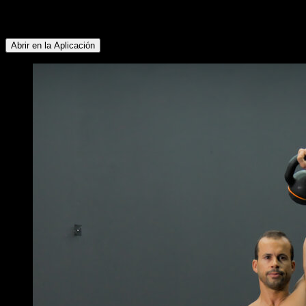
Abdominales ∙ Lumbares ∙ Glúteos ∙ Isquiotibiales ∙ Pectoral
Inferior ∙ Cuádriceps
Abrir en la Aplicación