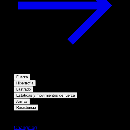
Fuerza
Hipertrofia
Lastrado
Estáticas y movimientos de fuerza
Anillas
Resistencia
Novedades
Changelog