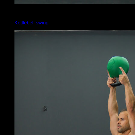
3
x
10
Kettlebell swing