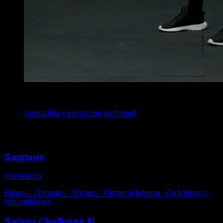
3
x
12
Sentadilla y press con kettlebell
Puede que te interese
Sagitario
Intermedio
Bíceps ∙ Dorsales ∙ Tríceps ∙ Pectoral Inferior ∙ Cuádriceps ∙
Isquiotibiales
Saibov Challenge III