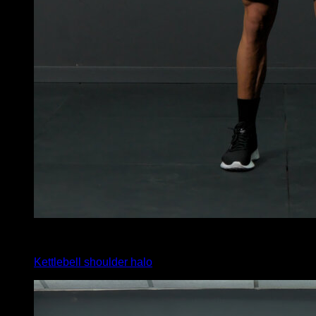
3
x
4
Kettlebell shoulder halo