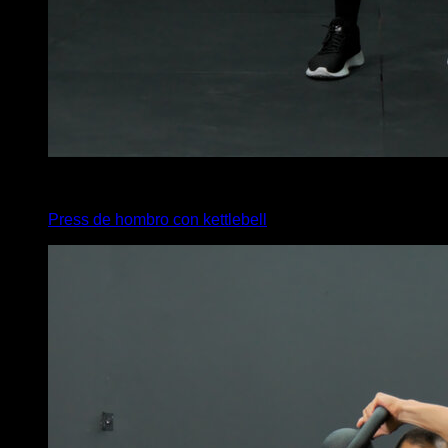
4
x
6
Press de hombro con kettlebell