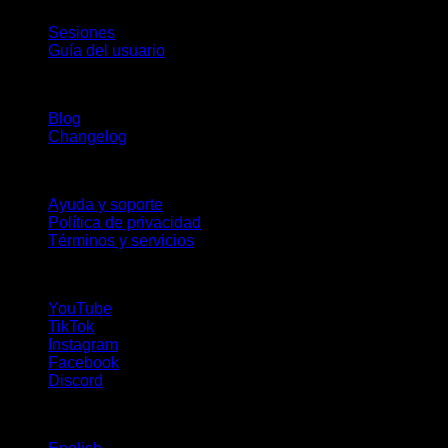
Sesiones
Guía del usuario
Novedades
Blog
Changelog
Soporte
Ayuda y soporte
Política de privacidad
Términos y servicios
¡Síguenos!
YouTube
TikTok
Instagram
Facebook
Discord
Idiomas