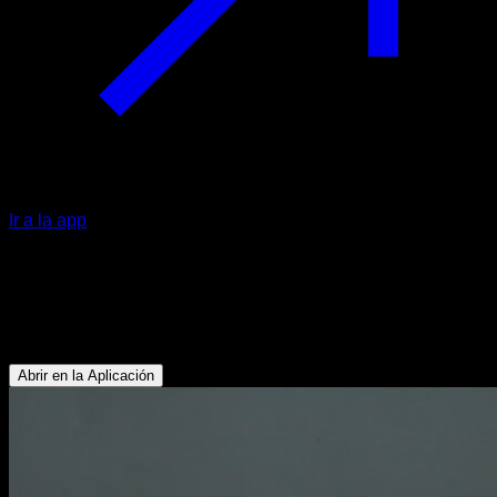
Ir a la app
Kettlebell shoulder halo
Deltoides Anterior - Bíceps - Abdominales - Pectoral Superior
- Trapecio Superior
Abrir en la Aplicación