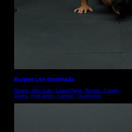
Burpee con dominada
Biceps ∙ Abs ∙ Lats ∙ LowerChest ∙ Triceps ∙ Calves ∙
Glutes ∙ HipFlexors ∙ Lumbar ∙ Quadriceps