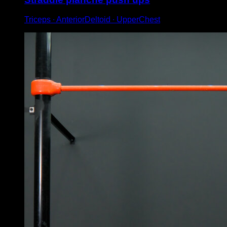
Triceps ∙ AnteriorDeltoid ∙ UpperChest