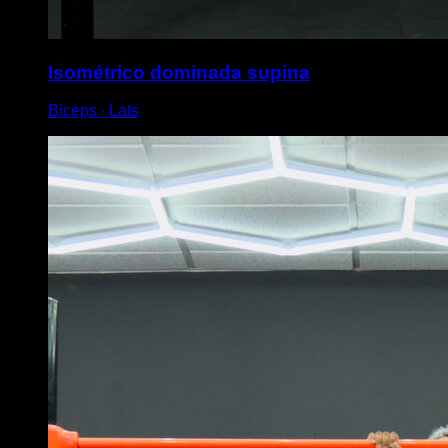
Isométrico dominada supina
Biceps ∙ Lats