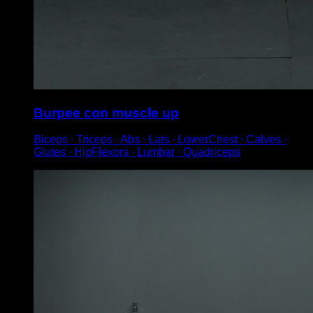
Burpee con muscle up
Biceps ∙ Triceps ∙ Abs ∙ Lats ∙ LowerChest ∙ Calves ∙
Glutes ∙ HipFlexors ∙ Lumbar ∙ Quadriceps