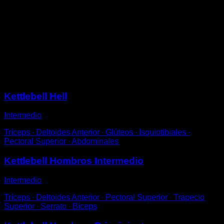
De pie completamente recto.
Agarra la kettlebell por la parte externa del asa y con
los brazos semiflexionados.
Muévela para que rodee tu cabeza en una dirección,
da una vuelta completa y luego cambia hacia el otro
lado.
Sesiones
Kettlebell Hell
Intermedio
Tríceps ∙ Deltoides Anterior ∙ Glúteos ∙ Isquiotibiales ∙
Pectoral Superior ∙ Abdominales
Kettlebell Hombros Intermedio
Intermedio
Tríceps ∙ Deltoides Anterior ∙ Pectoral Superior ∙ Trapecio
Superior ∙ Serrato ∙ Bíceps