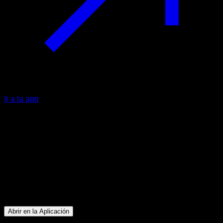
Ir a la app
Intermedio
Reto De Resistencia 1 - Javi Ales
Bíceps ∙ Dorsales
5
min
Sesión para atletas de nivel Intermedio. Entrena los
siguientes grupos musculares: Bíceps ∙ Dorsales
Abrir en la Aplicación