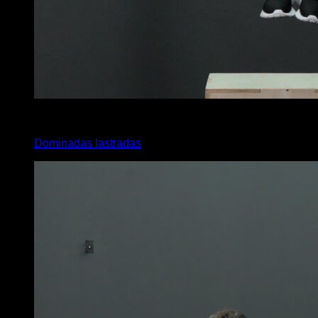
4
x
7
Dominadas lastradas