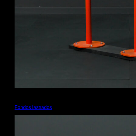
4
x
8
Fondos lastrados