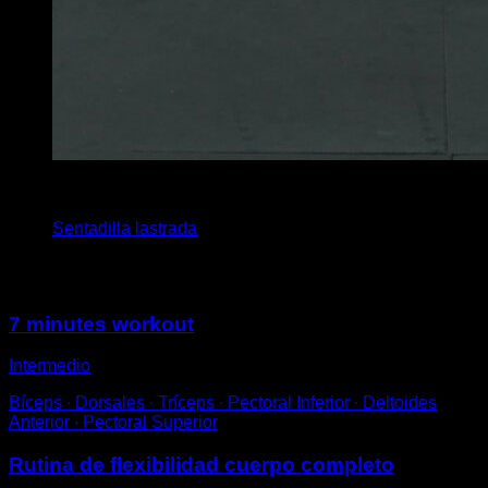
4
x
10
Sentadilla lastrada
Puede que te interese
7 minutes workout
Intermedio
Bíceps ∙ Dorsales ∙ Tríceps ∙ Pectoral Inferior ∙ Deltoides
Anterior ∙ Pectoral Superior
Rutina de flexibilidad cuerpo completo