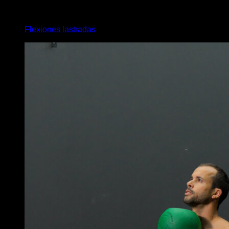
4
x
9
Flexiones lastradas