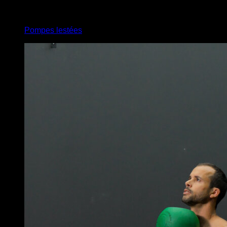
4
x
9
Pompes lestées