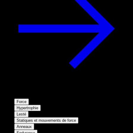
Force
Hypertrophie
Lesté
Statiques et mouvements de force
Anneaux
Endurance