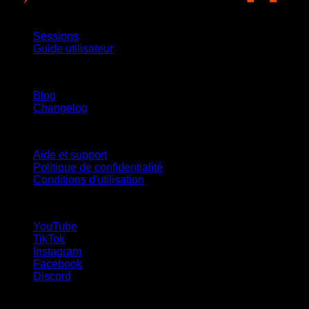
App
Sessions
Guide utilisateur
Restez informé
Blog
Changelog
Support
Aide et support
Politique de confidentialité
Conditions d'utilisation
suivez-nous !
YouTube
TikTok
Instagram
Facebook
Discord
Langues