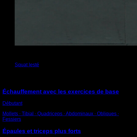
4
x
10
Squat lesté
Vous pourriez aussi aimer
Échauffement avec les exercices de base
Débutant
Mollets ∙ Tibial ∙ Quadriceps ∙ Abdominaux ∙ Obliques ∙
Fessiers
Épaules et triceps plus forts