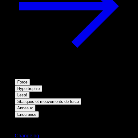
Force
Hypertrophie
Lesté
Statiques et mouvements de force
Anneaux
Endurance
Restez informé
Changelog