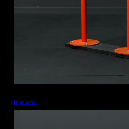
4
x
8
Dips lestés