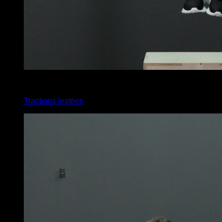
4
x
7
Tractions lestées