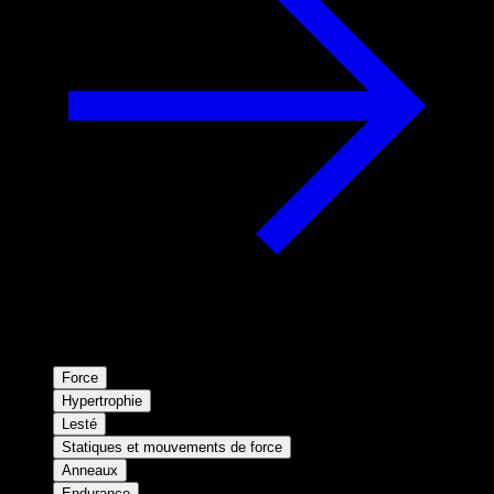
Force
Hypertrophie
Lesté
Statiques et mouvements de force
Anneaux
Endurance