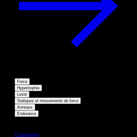
Force
Hypertrophie
Lesté
Statiques et mouvements de force
Anneaux
Endurance
Restez informé
Changelog