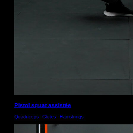
Pistol squat assistée
Quadriceps ∙ Glutes ∙ Hamstrings