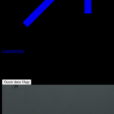
Commencer
Squat lesté
Quadriceps - Fessiers - Ischio-jambiers
Ouvrir dans l'App