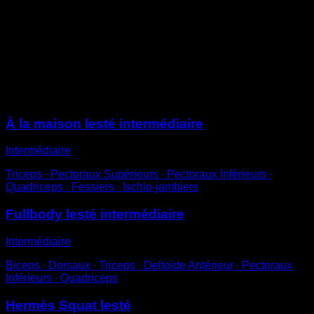
Utilise une charge qui soit exigeante sans dépasser tes
limites.
Descends en dessous des quatre-vingt-dix degrés et
tends complètement les jambes en remontant pour
effectuer une répétition complète.
Sessions
À la maison lesté intermédiaire
Intermédiaire
Triceps ∙ Pectoraux Supérieurs ∙ Pectoraux Inférieurs ∙
Quadriceps ∙ Fessiers ∙ Ischio-jambiers
Fullbody lesté intermédiaire
Intermédiaire
Biceps ∙ Dorsaux ∙ Triceps ∙ Deltoïde Antérieur ∙ Pectoraux
Inférieurs ∙ Quadriceps
Hermès Squat lesté