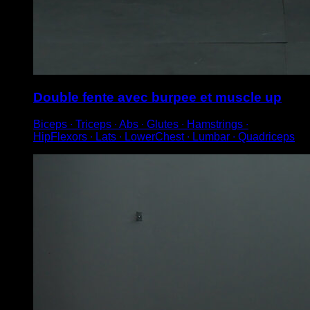
Double fente avec burpee et muscle up
Biceps ∙ Triceps ∙ Abs ∙ Glutes ∙ Hamstrings ∙
HipFlexors ∙ Lats ∙ LowerChest ∙ Lumbar ∙ Quadriceps