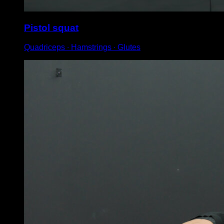
Pistol squat
Quadriceps ∙ Hamstrings ∙ Glutes