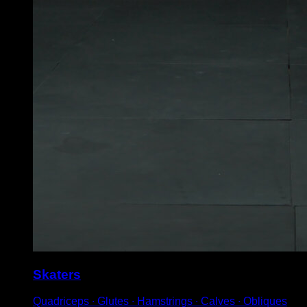
Skaters
Quadriceps ∙ Glutes ∙ Hamstrings ∙ Calves ∙ Obliques