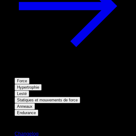
Force
Hypertrophie
Lesté
Statiques et mouvements de force
Anneaux
Endurance
Restez informé
Changelog