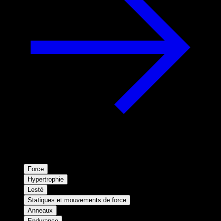
Force
Hypertrophie
Lesté
Statiques et mouvements de force
Anneaux
Endurance