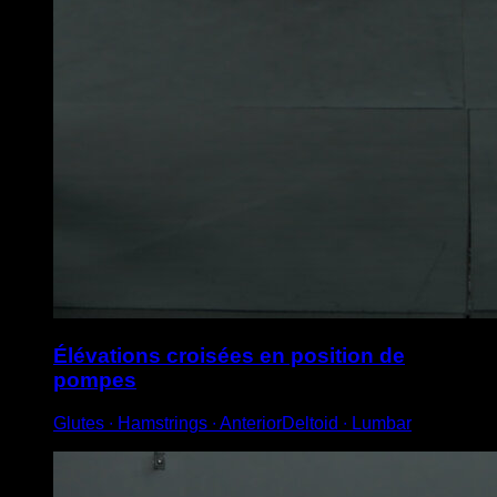
Élévations croisées en position de
pompes
Glutes ∙ Hamstrings ∙ AnteriorDeltoid ∙ Lumbar