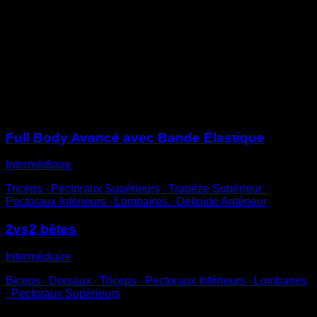
saisis-la avec tes mains devant ta poitrine
Effectue des squats de façon à ce que la bande exerce
une résistance vers le bas et rende l’exécution plus
difficile
Utilise différentes épaisseurs de bandes élastiques
pour ajuster la difficulté
Sessions
Full Body Avancé avec Bande Élastique
Intermédiaire
Triceps ∙ Pectoraux Supérieurs ∙ Trapèze Supérieur ∙
Pectoraux Inférieurs ∙ Lombaires ∙ Deltoïde Antérieur
2vs2 bêtes
Intermédiaire
Biceps ∙ Dorsaux ∙ Triceps ∙ Pectoraux Inférieurs ∙ Lombaires
∙ Pectoraux Supérieurs