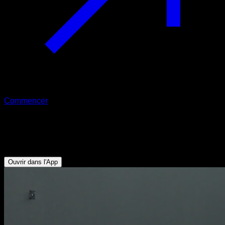
Commencer
Squat avancé avec bande élastique
Quadriceps - Fessiers - Ischio-jambiers
Ouvrir dans l'App