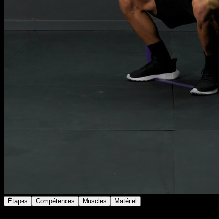
Étapes
Compétences
Muscles
Matériel
Place la bande sous tes pieds à chaque extrémité et