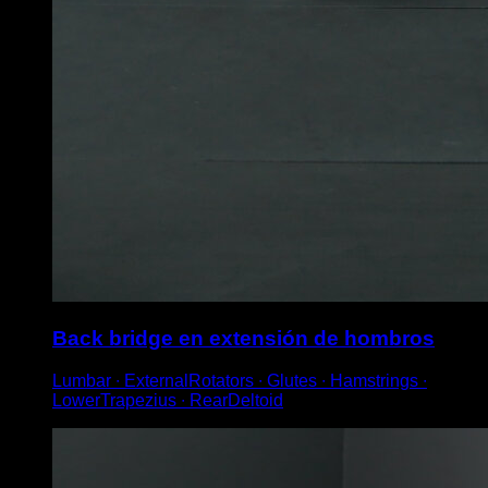
Back bridge en extensión de hombros
Lumbar ∙ ExternalRotators ∙ Glutes ∙ Hamstrings ∙
LowerTrapezius ∙ RearDeltoid