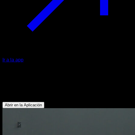
Ir a la app
Sentadilla avanzada con banda
elástica
Cuádriceps - Glúteos - Isquiotibiales
Abrir en la Aplicación