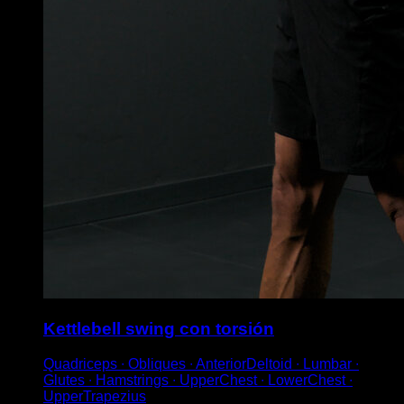
Kettlebell swing con torsión
Quadriceps ∙ Obliques ∙ AnteriorDeltoid ∙ Lumbar ∙
Glutes ∙ Hamstrings ∙ UpperChest ∙ LowerChest ∙
UpperTrapezius