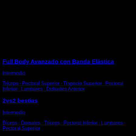
Pisa la banda en ambos extremos y agárrala con tus
manos frente a tu pecho.
Realiza sentadillas de manera que la banda ejerza
fuerza hacia abajo y te dificulte la ejecución.
Utiliza diferentes grosores de banda elástica para
ajustar la dificultad.
Sesiones
Full Body Avanzado con Banda Elástica
Intermedio
Tríceps ∙ Pectoral Superior ∙ Trapecio Superior ∙ Pectoral
Inferior ∙ Lumbares ∙ Deltoides Anterior
2vs2 bestias
Intermedio
Bíceps ∙ Dorsales ∙ Tríceps ∙ Pectoral Inferior ∙ Lumbares ∙
Pectoral Superior