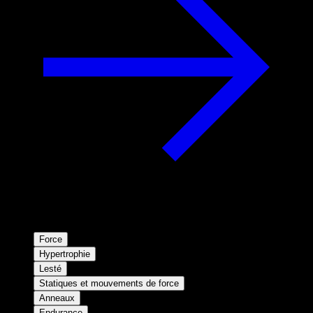
Force
Hypertrophie
Lesté
Statiques et mouvements de force
Anneaux
Endurance