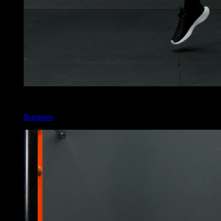
x
60
Burpees