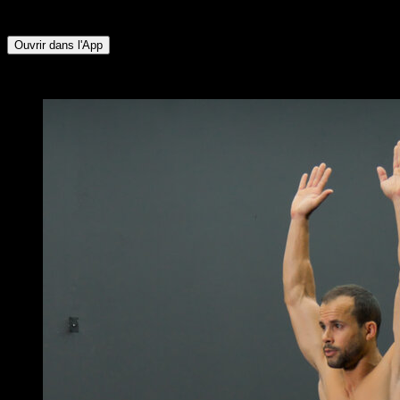
∙ Mollets ∙ Fessiers ∙ Lombaires ∙ Ischio-jambiers
Ouvrir dans l'App
x
4
TOURS