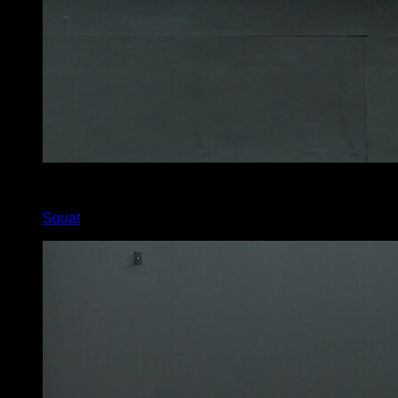
x
60
Squat