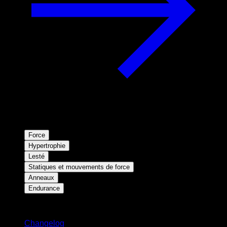
Force
Hypertrophie
Lesté
Statiques et mouvements de force
Anneaux
Endurance
Restez informé
Changelog