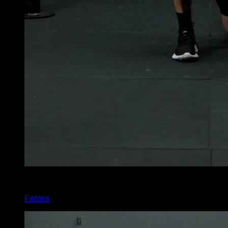
x
60
Fentes