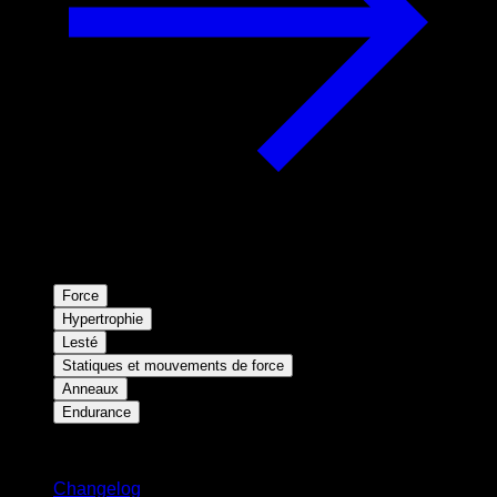
Force
Hypertrophie
Lesté
Statiques et mouvements de force
Anneaux
Endurance
Restez informé
Changelog