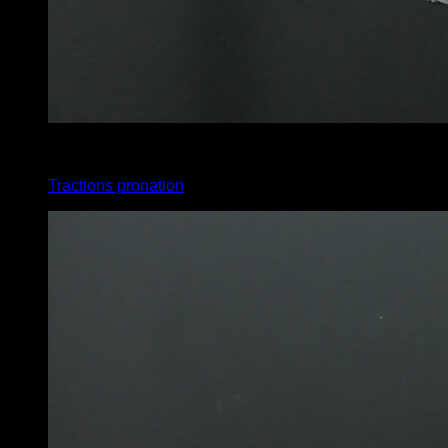
3
x
20
Tractions pronation