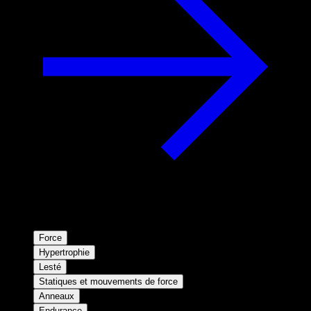
Force
Hypertrophie
Lesté
Statiques et mouvements de force
Anneaux
Endurance