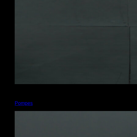
3
x
50
Pompes