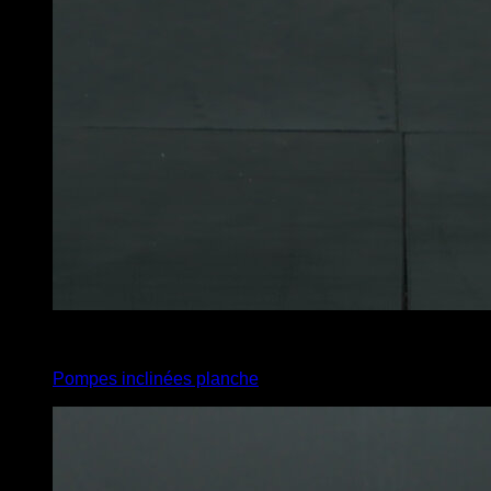
3
x
5
Pompes inclinées planche