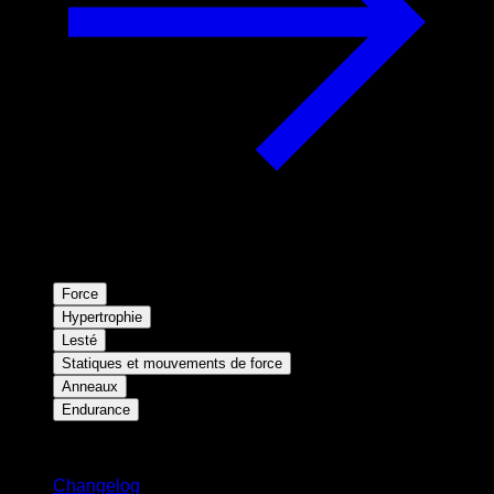
Force
Hypertrophie
Lesté
Statiques et mouvements de force
Anneaux
Endurance
Restez informé
Changelog