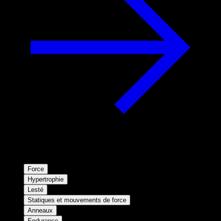
Force
Hypertrophie
Lesté
Statiques et mouvements de force
Anneaux
Endurance