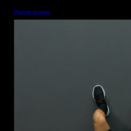
4
x
5
Planche groupée