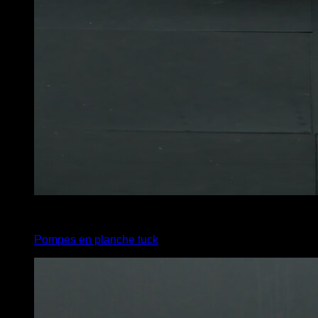
3
x
4
Pompes en planche tuck