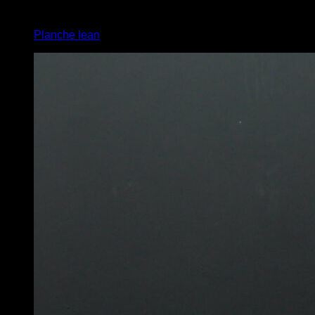
4
x
6
Planche lean