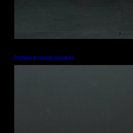
3
x
8
Pompes en poirier assistées