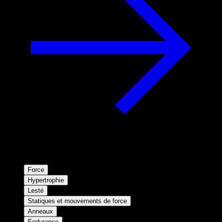
Force
Hypertrophie
Lesté
Statiques et mouvements de force
Anneaux
Endurance