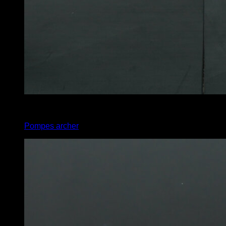
4
x
6
Pompes archer