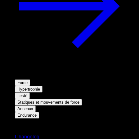
Force
Hypertrophie
Lesté
Statiques et mouvements de force
Anneaux
Endurance
Restez informé
Changelog