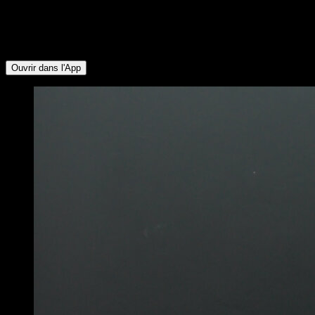
groupes musculaires suivants : Triceps ∙ Pectoraux
Supérieurs ∙ Pectoraux Inférieurs ∙ Abdominaux ∙ Rotateurs
Externes ∙ Trapèze Inférieur ∙ Deltoïde Postérieur ∙ Deltoïde
Latéral
Ouvrir dans l'App