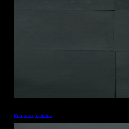
4
x
6
Pompes spartiates