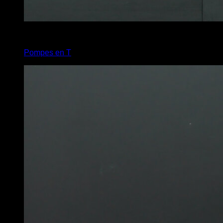
4
x
6
Pompes en T