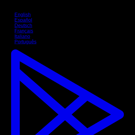
Langues
English
Español
Deutsch
Français
Italiano
Português