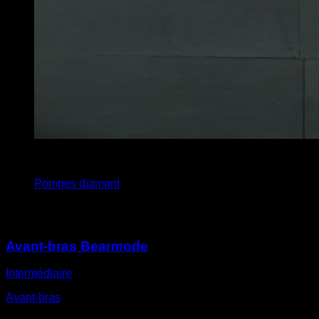
4
x
12
Pompes diamant
Vous pourriez aussi aimer
Avant-bras Bearmode
Intermédiaire
Avant-bras