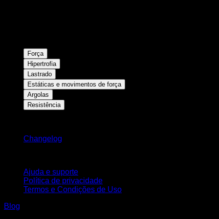
Força
Hipertrofia
Lastrado
Estáticas e movimentos de força
Argolas
Resistência
Mantenha-se atualizado
Changelog
Suporte
Ajuda e suporte
Política de privacidade
Termos e Condições de Uso
Blog