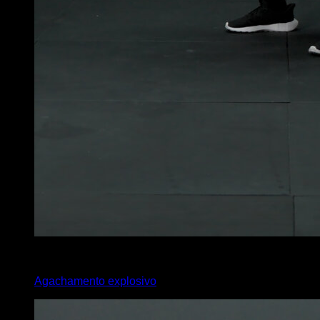
x
10
Agachamento explosivo