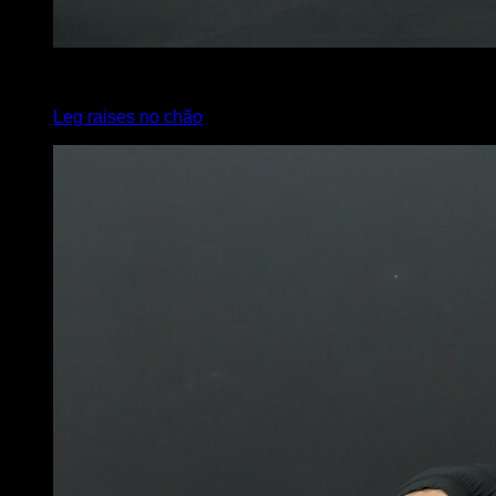
x
10
Leg raises no chão