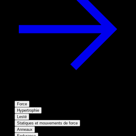
Force
Hypertrophie
Lesté
Statiques et mouvements de force
Anneaux
Endurance