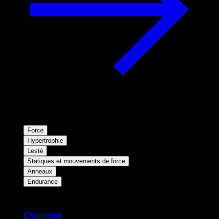
Force
Hypertrophie
Lesté
Statiques et mouvements de force
Anneaux
Endurance
Restez informé
Changelog