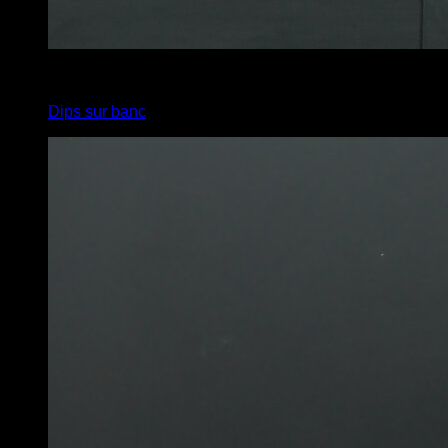
x
10
Dips sur banc