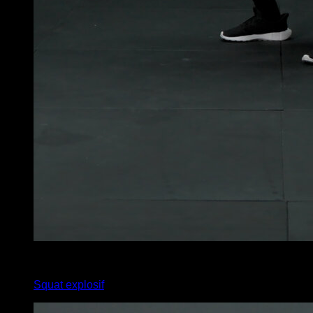
x
10
Squat explosif