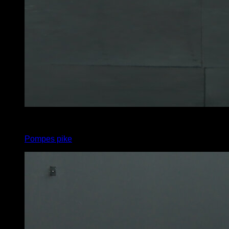
x
10
Pompes pike