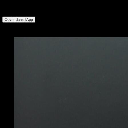
Mollets ∙ Ischio-jambiers ∙ Fessiers ∙ Fléchisseurs de Hanche
∙ Abdominaux
Ouvrir dans l'App
x
2
TOURS