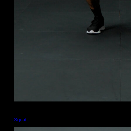
4
x
15
Squat