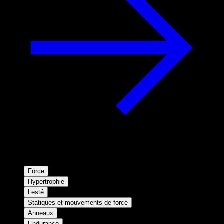
Force
Hypertrophie
Lesté
Statiques et mouvements de force
Anneaux
Endurance