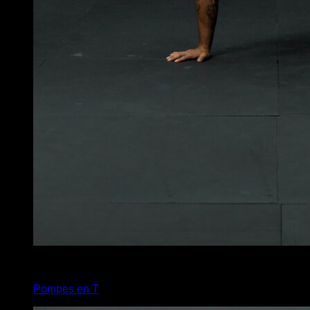
4
x
3
Pompes en T