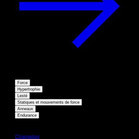
Force
Hypertrophie
Lesté
Statiques et mouvements de force
Anneaux
Endurance
Restez informé
Changelog