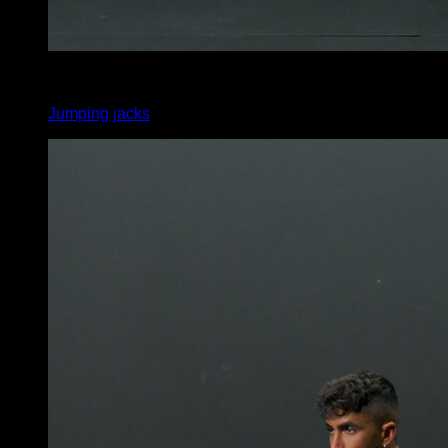
4
x
20
Jumping jacks