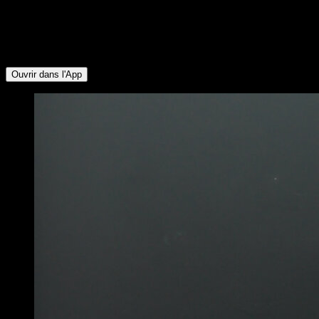
∙ Quadriceps ∙ Fessiers ∙ Ischio-jambiers ∙ Lombaires ∙
Mollets ∙ Deltoïde Latéral ∙ Deltoïde Antérieur ∙ Abdominaux ∙
Rotateurs Externes ∙ Pectoraux Supérieurs ∙ Trapèze
Inférieur ∙ Deltoïde Postérieur
Ouvrir dans l'App