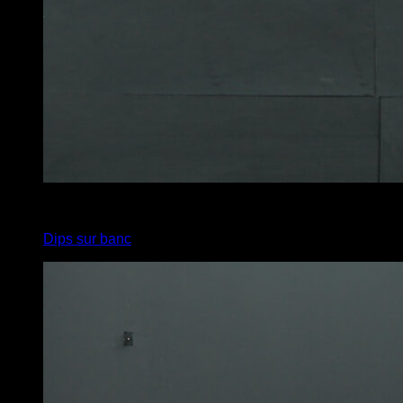
4
x
8
Dips sur banc