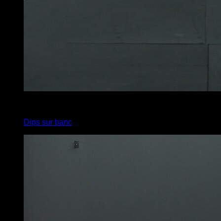
4
x
10
Dips sur banc