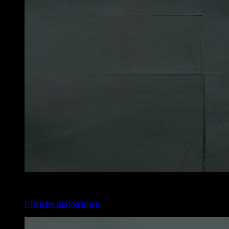
4
x
20
Planche abdominale