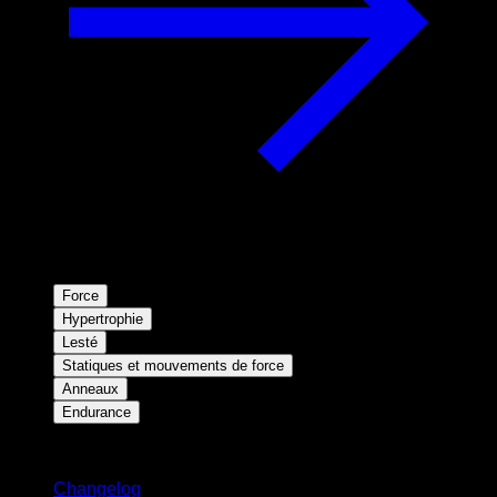
Force
Hypertrophie
Lesté
Statiques et mouvements de force
Anneaux
Endurance
Restez informé
Changelog