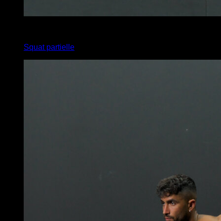
4
x
12
Squat partielle