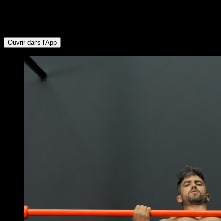
Inférieur ∙ Deltoïde Postérieur ∙ Rotateurs Externes ∙ Triceps ∙
Pectoraux Inférieurs ∙ Quadriceps ∙ Ischio-jambiers ∙ Fessiers
∙ Abdominaux ∙ Avant-bras
Ouvrir dans l'App