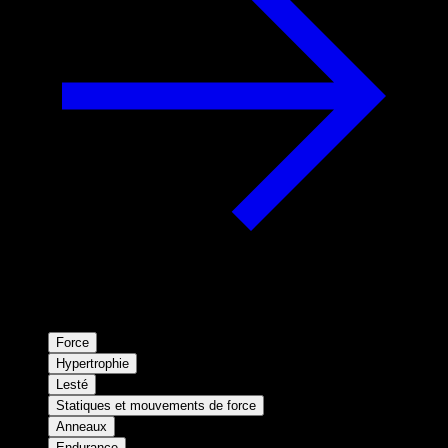
Force
Hypertrophie
Lesté
Statiques et mouvements de force
Anneaux
Endurance