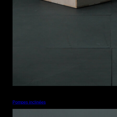
4
x
8
Pompes inclinées