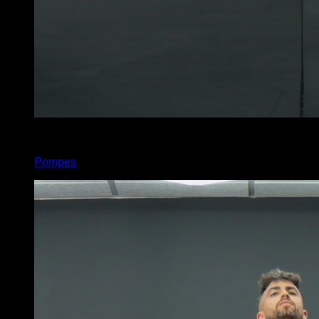
x
5
Pompes