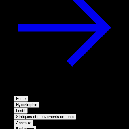
Force
Hypertrophie
Lesté
Statiques et mouvements de force
Anneaux
Endurance