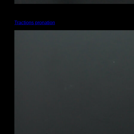
x
5
Tractions pronation