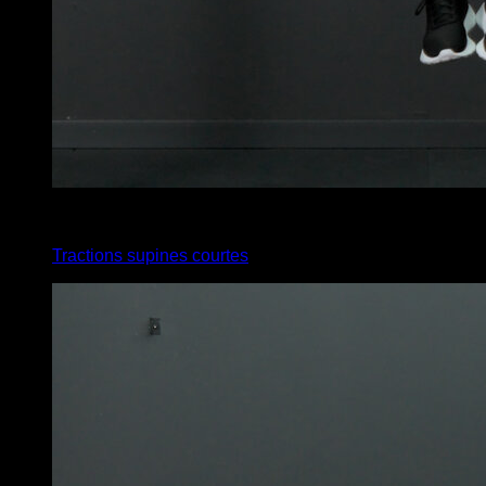
x
5
Tractions supines courtes