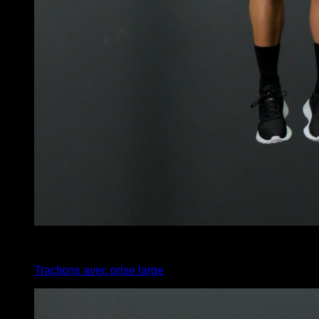
x
5
Tractions avec prise large