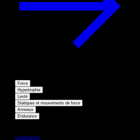
Force
Hypertrophie
Lesté
Statiques et mouvements de force
Anneaux
Endurance
Restez informé
Changelog