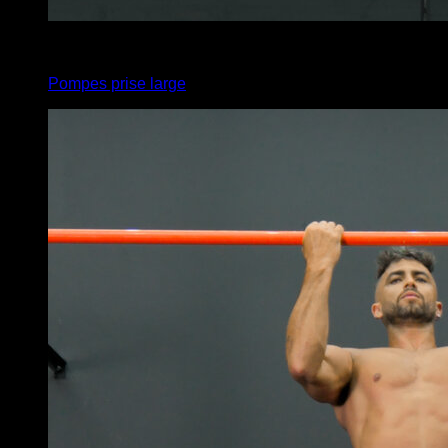
x
5
Pompes prise large