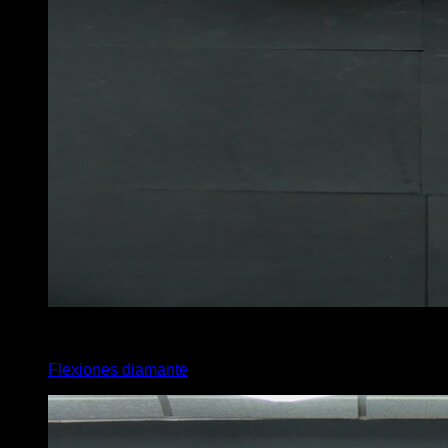
x
5
Flexiones diamante