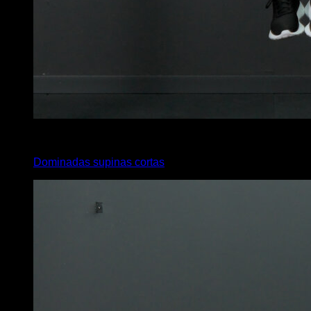
x
5
Dominadas supinas cortas