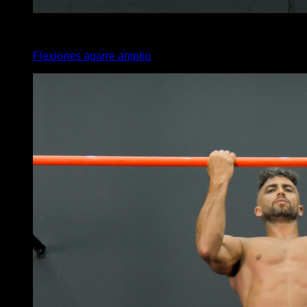
x
5
Flexiones agarre amplio