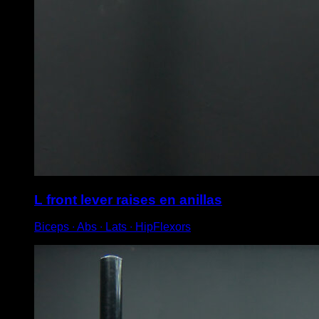
L front lever raises en anillas
Biceps ∙ Abs ∙ Lats ∙ HipFlexors