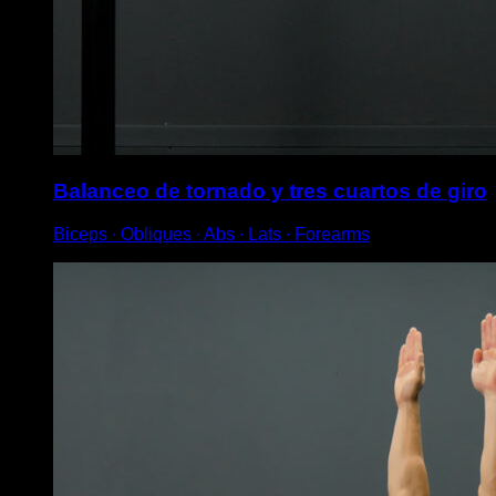
Balanceo de tornado y tres cuartos de giro
Biceps ∙ Obliques ∙ Abs ∙ Lats ∙ Forearms