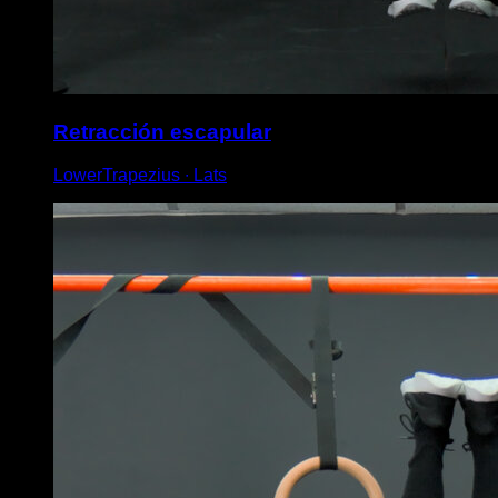
Retracción escapular
LowerTrapezius ∙ Lats