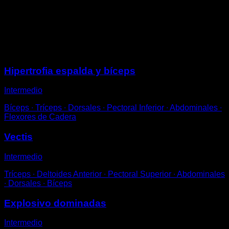
Hazlas con potencia suficiente para que al llegar a la
barra tu pecho vaya hacia la misma y las manos se
despeguen ligeramente de la misma.
Sesiones
Hipertrofia espalda y bíceps
Intermedio
Bíceps ∙ Tríceps ∙ Dorsales ∙ Pectoral Inferior ∙ Abdominales ∙
Flexores de Cadera
Vectis
Intermedio
Tríceps ∙ Deltoides Anterior ∙ Pectoral Superior ∙ Abdominales
∙ Dorsales ∙ Bíceps
Explosivo dominadas
Intermedio