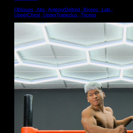
Obliques ∙ Abs ∙ AnteriorDeltoid ∙ Biceps ∙ Lats ∙
UpperChest ∙ UpperTrapezius ∙ Triceps