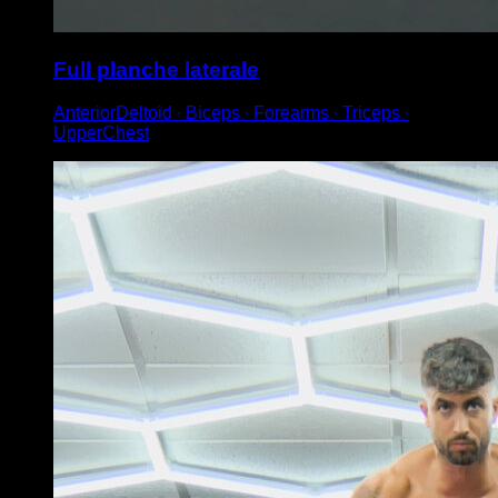
Full planche laterale
AnteriorDeltoid ∙ Biceps ∙ Forearms ∙ Triceps ∙
UpperChest