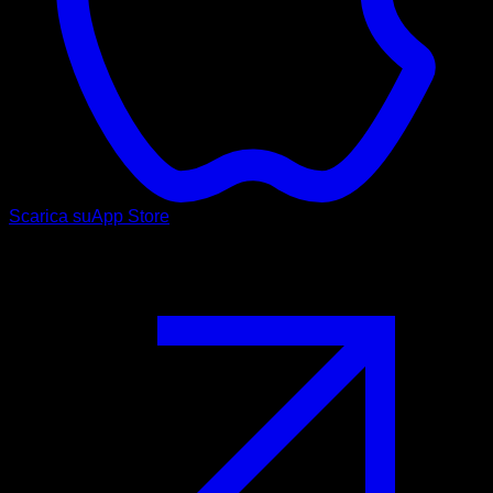
Scarica su
App Store