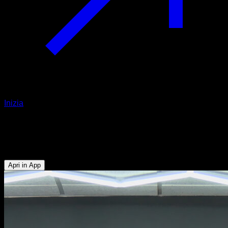
Inizia
Trazioni esplosive
Bicipiti - Dorsali
Apri in App