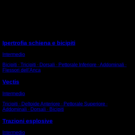
Esegui le trazioni.
Eseguile con la forza necessaria in modo che, quando
arrivi alla barra, il petto si avvicini ad essa e le mani si
stacchino leggermente.
Sessioni
Ipertrofia schiena e bicipiti
Intermedio
Bicipiti ∙ Tricipiti ∙ Dorsali ∙ Pettorale Inferiore ∙ Addominali ∙
Flessori dell'Anca
Vectis
Intermedio
Tricipiti ∙ Deltoide Anteriore ∙ Pettorale Superiore ∙
Addominali ∙ Dorsali ∙ Bicipiti
Trazioni esplosive
Intermedio