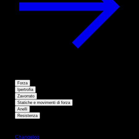
Forza
Ipertrofia
Zavorrato
Statiche e movimenti di forza
Anelli
Resistenza
Rimani aggiornato
Changelog