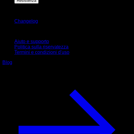
Resistenza
Rimani aggiornato
Changelog
Supporto
Aiuto e supporto
Politica sulla riservatezza
Termini e condizioni d'uso
Blog