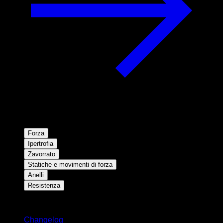
Forza
Ipertrofia
Zavorrato
Statiche e movimenti di forza
Anelli
Resistenza
Rimani aggiornato
Changelog