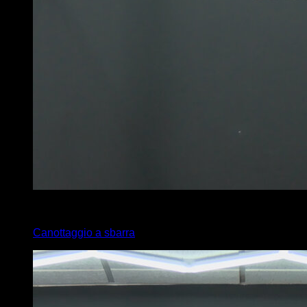
4
x
6
Canottaggio a sbarra