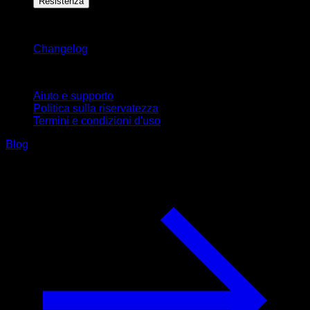
Resistenza
Rimani aggiornato
Changelog
Supporto
Aiuto e supporto
Politica sulla riservatezza
Termini e condizioni d'uso
Blog