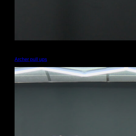
4
x
4
Archer pull ups