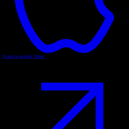
Scarica su
App Store