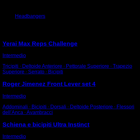
4
x
10
Headbangers
Potrebbe piacerti anche
Yerai Max Reps Challenge
Intermedio
Tricipiti ∙ Deltoide Anteriore ∙ Pettorale Superiore ∙ Trapezio
Superiore ∙ Serrato ∙ Bicipiti
Roger Jimenez Front Lever set 4
Intermedio
Addominali ∙ Bicipiti ∙ Dorsali ∙ Deltoide Posteriore ∙ Flessori
dell'Anca ∙ Avambracci
Schiena e bicipiti Ultra Instinct
Intermedio