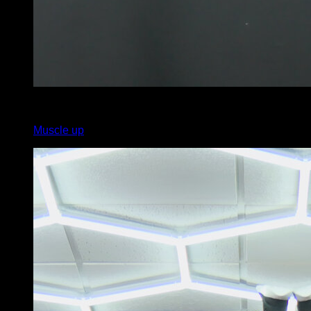
4
x
5
Muscle up