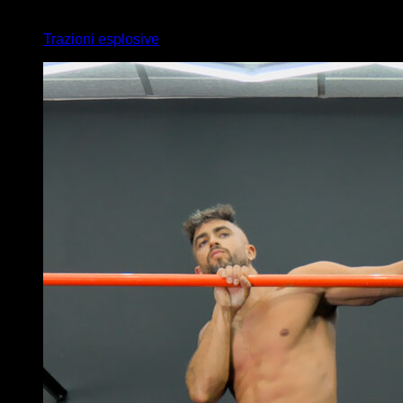
4
x
8
Trazioni esplosive