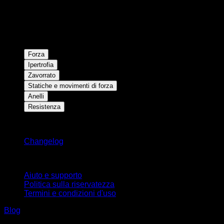
Forza
Ipertrofia
Zavorrato
Statiche e movimenti di forza
Anelli
Resistenza
Rimani aggiornato
Changelog
Supporto
Aiuto e supporto
Politica sulla riservatezza
Termini e condizioni d'uso
Blog