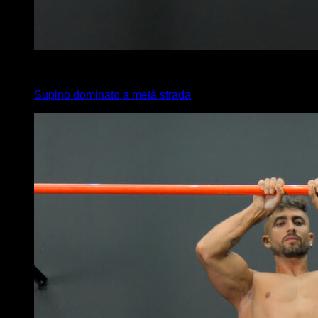
4
x
6
Supino dominato a metà strada