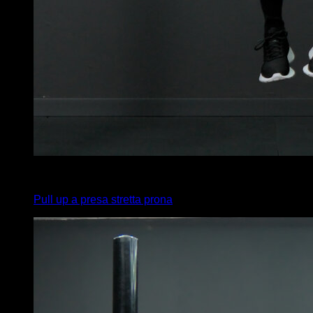
4
x
8
Pull up a presa stretta prona