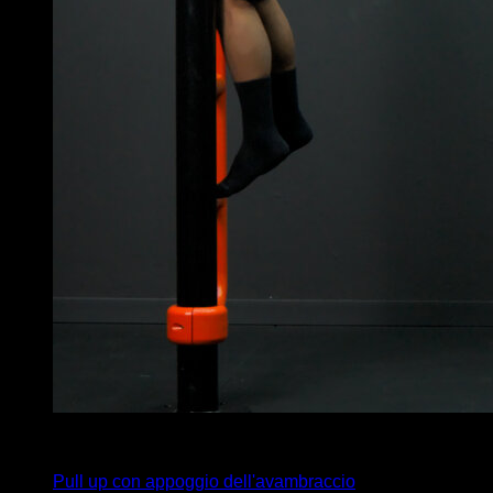
4
x
5
Pull up con appoggio dell'avambraccio