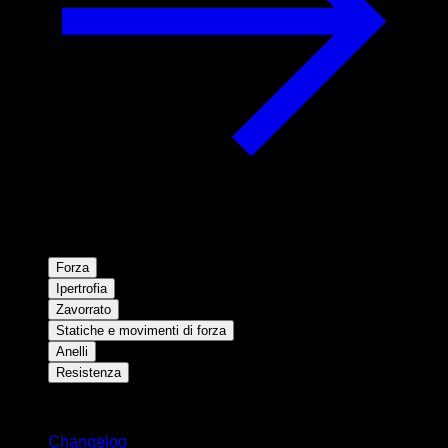
Forza
Ipertrofia
Zavorrato
Statiche e movimenti di forza
Anelli
Resistenza
Rimani aggiornato
Changelog