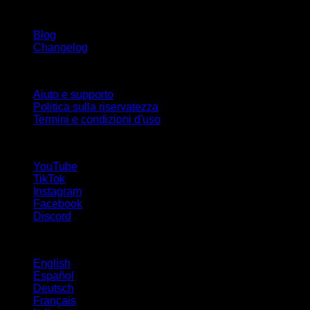
Rimani aggiornato
Blog
Changelog
Supporto
Aiuto e supporto
Politica sulla riservatezza
Termini e condizioni d'uso
Seguici!
YouTube
TikTok
Instagram
Facebook
Discord
Lingue
English
Español
Deutsch
Français