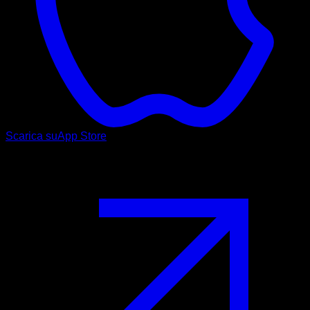
Scarica su
App Store