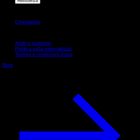
Resistenza
Rimani aggiornato
Changelog
Supporto
Aiuto e supporto
Politica sulla riservatezza
Termini e condizioni d'uso
Blog