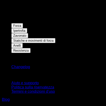
Forza
Ipertrofia
Zavorrato
Statiche e movimenti di forza
Anelli
Resistenza
Rimani aggiornato
Changelog
Supporto
Aiuto e supporto
Politica sulla riservatezza
Termini e condizioni d'uso
Blog