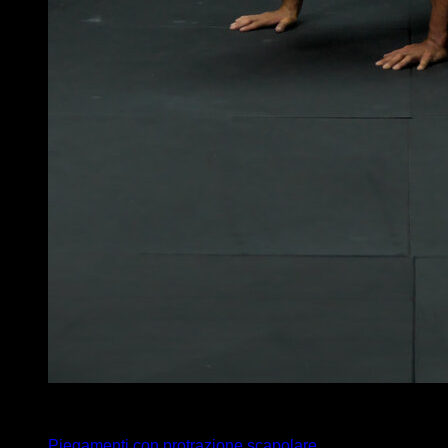
x
12
Piegamenti con protrazione scapolare