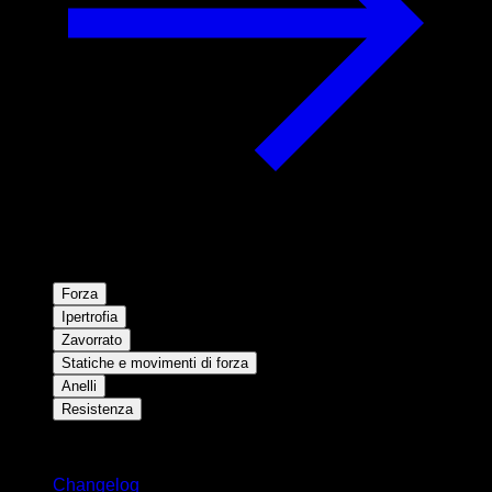
Forza
Ipertrofia
Zavorrato
Statiche e movimenti di forza
Anelli
Resistenza
Rimani aggiornato
Changelog