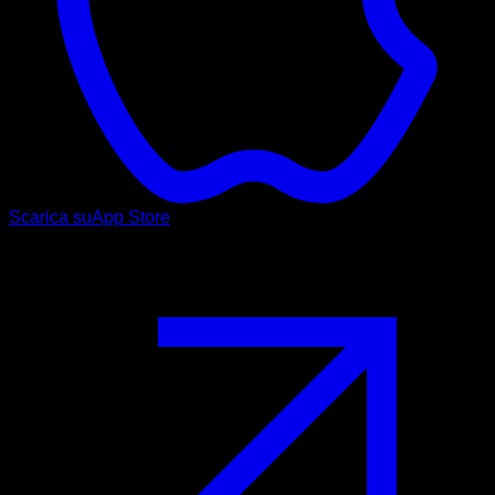
Scarica su
App Store