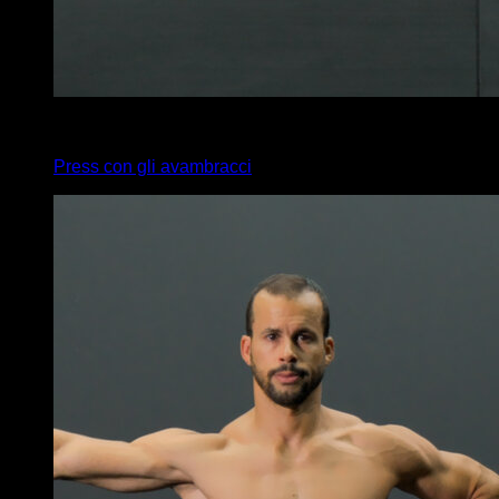
x
10
Press con gli avambracci