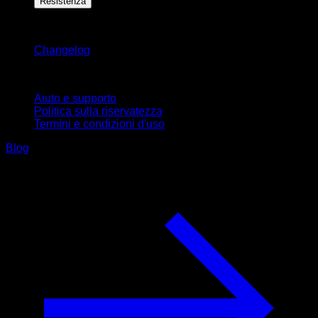
Resistenza
Rimani aggiornato
Changelog
Supporto
Aiuto e supporto
Politica sulla riservatezza
Termini e condizioni d'uso
Blog