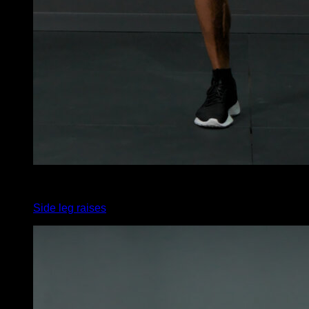
x
10
Side leg raises