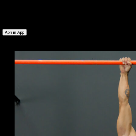
Pettorale Superiore ∙ Pettorale Inferiore ∙ Glutei ∙ Muscoli
Posteriori della Coscia ∙ Obliqui ∙ Flessori dell'Anca ∙ Rotatori
Esterni ∙ Trapezio Inferiore ∙ Deltoide Posteriore ∙ Quadricipiti
∙ Lombari
Apri in App
x
3
GIRI