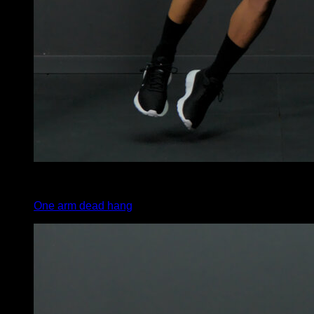
x
10
One arm dead hang