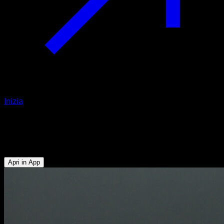
Inizia
Press con gli avambracci
Avambracci
Apri in App