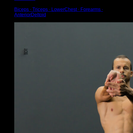
Biceps ∙ Triceps ∙ LowerChest ∙ Forearms ∙
AnteriorDeltoid