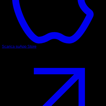
Scarica su
App Store