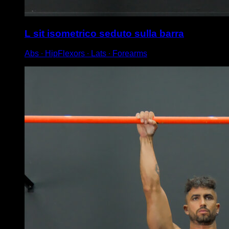
L sit isometrico seduto sulla barra
Abs ∙ HipFlexors ∙ Lats ∙ Forearms