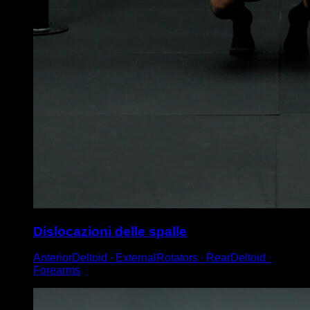
Dislocazioni delle spalle
AnteriorDeltoid ∙ ExternalRotators ∙ RearDeltoid ∙
Forearms