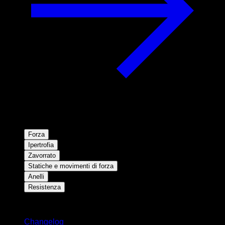
Forza
Ipertrofia
Zavorrato
Statiche e movimenti di forza
Anelli
Resistenza
Rimani aggiornato
Changelog