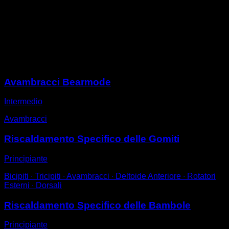
Posizionati a terra a quattro zampe, con le braccia
estese e a angolo retto rispetto al suolo.
In questa posizione esercita forza con i tuoi avambracci
per alzare la palma della mano dal suolo, ma senza
sollevare le dita.
Sessioni
Avambracci Bearmode
Intermedio
Avambracci
Riscaldamento Specifico delle Gomiti
Principiante
Bicipiti ∙ Tricipiti ∙ Avambracci ∙ Deltoide Anteriore ∙ Rotatori
Esterni ∙ Dorsali
Riscaldamento Specifico delle Bambole
Principiante