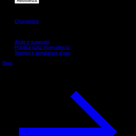
Resistenza
Rimani aggiornato
Changelog
Supporto
Aiuto e supporto
Politica sulla riservatezza
Termini e condizioni d'uso
Blog