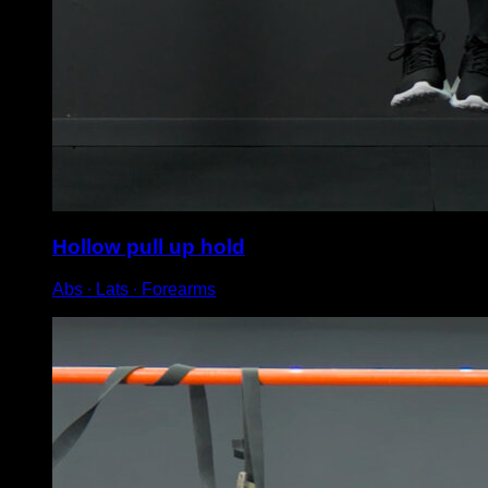
Hollow pull up hold
Abs ∙ Lats ∙ Forearms