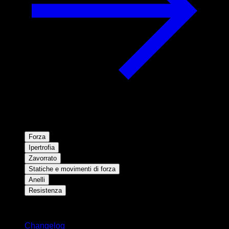
Forza
Ipertrofia
Zavorrato
Statiche e movimenti di forza
Anelli
Resistenza
Rimani aggiornato
Changelog