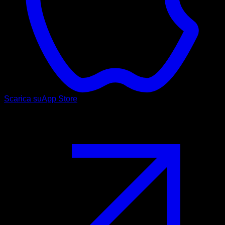
Scarica su
App Store