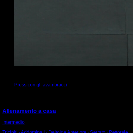
3
x
0
Press con gli avambracci
Potrebbe piacerti anche
Allenamento a casa
Intermedio
Tricipiti ∙ Addominali ∙ Deltoide Anteriore ∙ Serrato ∙ Pettorale