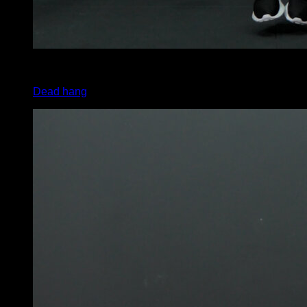
x
0
Dead hang