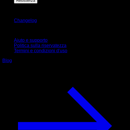
Resistenza
Rimani aggiornato
Changelog
Supporto
Aiuto e supporto
Politica sulla riservatezza
Termini e condizioni d'uso
Blog