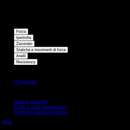
Forza
Ipertrofia
Zavorrato
Statiche e movimenti di forza
Anelli
Resistenza
Rimani aggiornato
Changelog
Supporto
Aiuto e supporto
Politica sulla riservatezza
Termini e condizioni d'uso
Blog