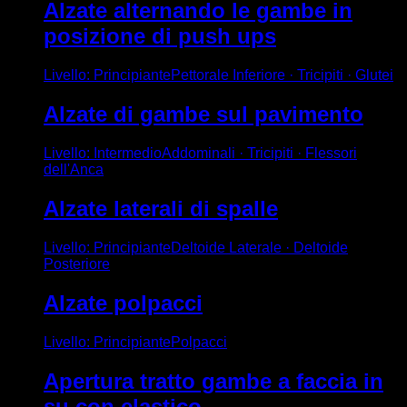
Alzate alternando le gambe in
posizione di push ups
Livello
:
Principiante
Pettorale Inferiore · Tricipiti · Glutei
Alzate di gambe sul pavimento
Livello
:
Intermedio
Addominali · Tricipiti · Flessori
dell'Anca
Alzate laterali di spalle
Livello
:
Principiante
Deltoide Laterale · Deltoide
Posteriore
Alzate polpacci
Livello
:
Principiante
Polpacci
Apertura tratto gambe a faccia in
su con elastico