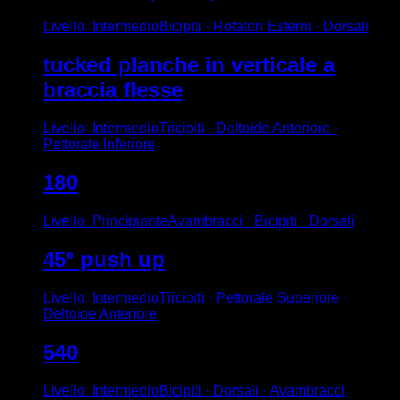
Livello
:
Intermedio
Bicipiti · Rotatori Esterni · Dorsali
tucked planche in verticale a
braccia flesse
Livello
:
Intermedio
Tricipiti · Deltoide Anteriore ·
Pettorale Inferiore
180
Livello
:
Principiante
Avambracci · Bicipiti · Dorsali
45º push up
Livello
:
Intermedio
Tricipiti · Pettorale Superiore ·
Deltoide Anteriore
540
Livello
:
Intermedio
Bicipiti · Dorsali · Avambracci