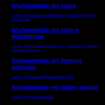
Allungamento del cobra
Livello
:
Principiante
Addominali · Flessori dell'Anca ·
Quadricipiti
Allungamento del collo e
dell'addome
Livello
:
Principiante
Addominali · Pettorale Superiore ·
Pettorale Inferiore
Allungamento del flessore
dell'anca
Livello
:
Principiante
Flessori dell'Anca
Allungamento del gluteo seduto
Livello
:
Principiante
Glutei