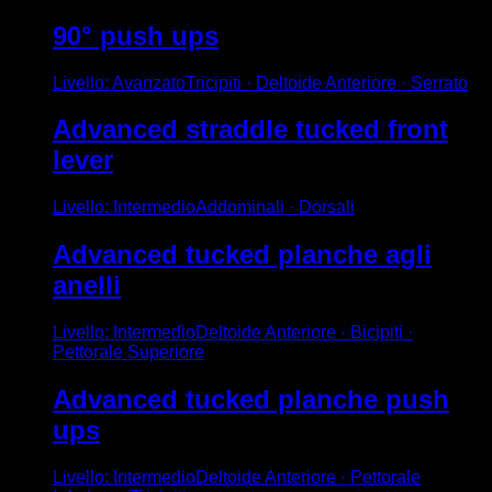
90° push ups
Livello
:
Avanzato
Tricipiti · Deltoide Anteriore · Serrato
Advanced straddle tucked front
lever
Livello
:
Intermedio
Addominali · Dorsali
Advanced tucked planche agli
anelli
Livello
:
Intermedio
Deltoide Anteriore · Bicipiti ·
Pettorale Superiore
Advanced tucked planche push
ups
Livello
:
Intermedio
Deltoide Anteriore · Pettorale