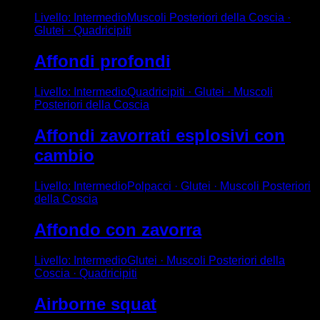
Livello
:
Intermedio
Muscoli Posteriori della Coscia ·
Glutei · Quadricipiti
Affondi profondi
Livello
:
Intermedio
Quadricipiti · Glutei · Muscoli
Posteriori della Coscia
Affondi zavorrati esplosivi con
cambio
Livello
:
Intermedio
Polpacci · Glutei · Muscoli Posteriori
della Coscia
Affondo con zavorra
Livello
:
Intermedio
Glutei · Muscoli Posteriori della
Coscia · Quadricipiti
Airborne squat