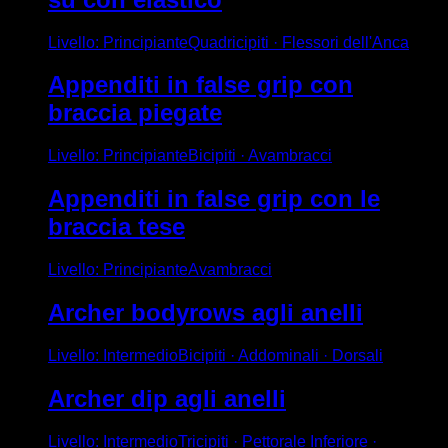
Livello
:
Principiante
Quadricipiti · Flessori dell'Anca
Appenditi in false grip con
braccia piegate
Livello
:
Principiante
Bicipiti · Avambracci
Appenditi in false grip con le
braccia tese
Livello
:
Principiante
Avambracci
Archer bodyrows agli anelli
Livello
:
Intermedio
Bicipiti · Addominali · Dorsali
Archer dip agli anelli
Livello
:
Intermedio
Tricipiti · Pettorale Inferiore ·