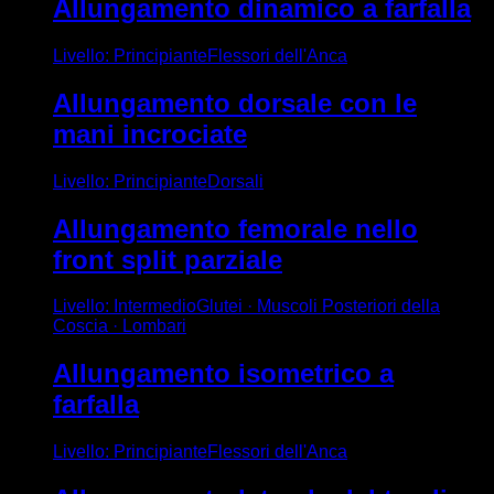
Allungamento dinamico a farfalla
Livello
:
Principiante
Flessori dell'Anca
Allungamento dorsale con le
mani incrociate
Livello
:
Principiante
Dorsali
Allungamento femorale nello
front split parziale
Livello
:
Intermedio
Glutei · Muscoli Posteriori della
Coscia · Lombari
Allungamento isometrico a
farfalla
Livello
:
Principiante
Flessori dell'Anca