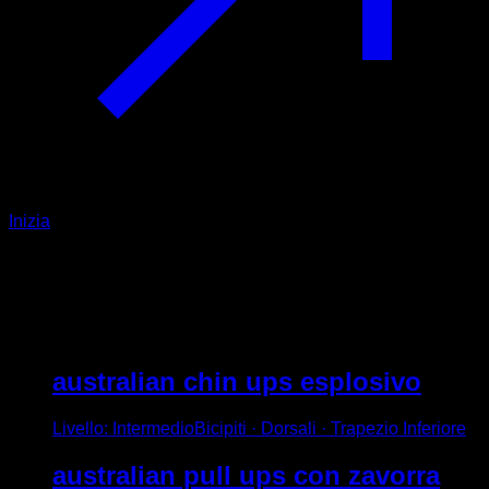
Inizia
+
735
Esercizi
Accesso al dizionario con oltre 700 esercizi.
australian chin ups esplosivo
Livello
:
Intermedio
Bicipiti · Dorsali · Trapezio Inferiore
australian pull ups con zavorra