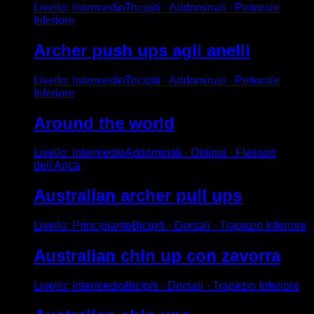
Livello
:
Intermedio
Tricipiti · Addominali · Pettorale
Inferiore
Archer push ups agli anelli
Livello
:
Intermedio
Tricipiti · Addominali · Pettorale
Inferiore
Around the world
Livello
:
Intermedio
Addominali · Obliqui · Flessori
dell'Anca
Australian archer pull ups
Livello
:
Principiante
Bicipiti · Dorsali · Trapezio Inferiore
Australian chin up con zavorra
Livello
:
Intermedio
Bicipiti · Dorsali · Trapezio Inferiore