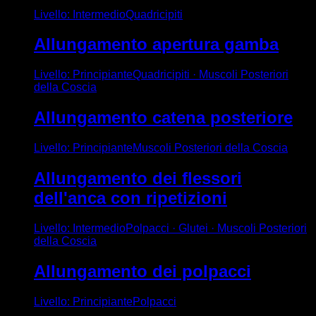
Livello
:
Intermedio
Quadricipiti
Allungamento apertura gamba
Livello
:
Principiante
Quadricipiti · Muscoli Posteriori
della Coscia
Allungamento catena posteriore
Livello
:
Principiante
Muscoli Posteriori della Coscia
Allungamento dei flessori
dell'anca con ripetizioni
Livello
:
Intermedio
Polpacci · Glutei · Muscoli Posteriori
della Coscia
Allungamento dei polpacci
Livello
:
Principiante
Polpacci