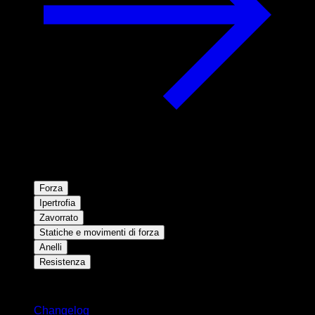
Forza
Ipertrofia
Zavorrato
Statiche e movimenti di forza
Anelli
Resistenza
Rimani aggiornato
Changelog