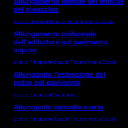
Allungamento laterale del tendine
del ginocchio
Livello
:
Intermedio
Muscoli Posteriori della Coscia
Allungamento unilaterale
dell'adduttore sul pavimento
supino
Livello
:
Principiante
Muscoli Posteriori della Coscia
Allungando l'estensione del
polso sul pavimento
Livello
:
Principiante
Avambracci
Allungando pancake a terra
Livello
:
Principiante
Muscoli Posteriori della Coscia