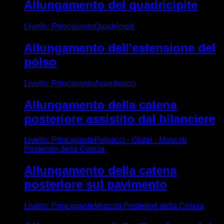
Allungamento del quadricipite
Livello
:
Principiante
Quadricipiti
Allungamento dell'estensione del
polso
Livello
:
Principiante
Avambracci
Allungamento della catena
posteriore assistito dal bilanciere
Livello
:
Principiante
Polpacci · Glutei · Muscoli
Posteriori della Coscia
Allungamento della catena
posteriore sul pavimento
Livello
:
Principiante
Muscoli Posteriori della Coscia