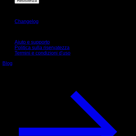
Resistenza
Rimani aggiornato
Changelog
Supporto
Aiuto e supporto
Politica sulla riservatezza
Termini e condizioni d'uso
Blog