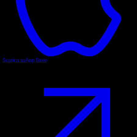
Scarica su
App Store