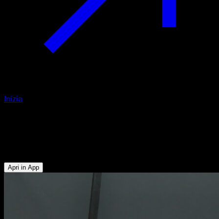
Inizia
Archer bodyrows agli anelli
Bicipiti - Addominali - Dorsali - Deltoide Posteriore - Trapezio
Inferiore
Apri in App