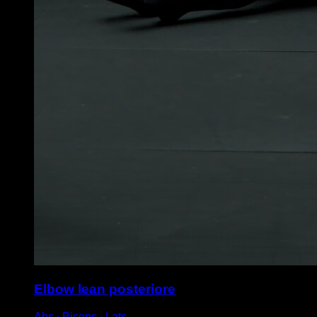
Elbow lean posteriore
Abs ∙ Biceps ∙ Lats