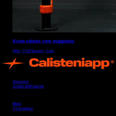
Knee raises con supporto
Abs ∙ HipFlexors ∙ Lats
App
Sessioni
Guida dell'utente
Rimani aggiornato
Blog
Changelog