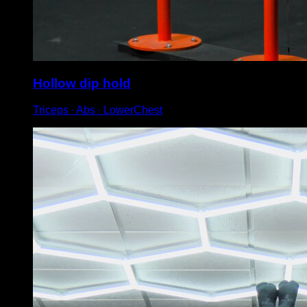
Hollow dip hold
Triceps ∙ Abs ∙ LowerChest