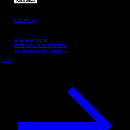
Resistenza
Rimani aggiornato
Changelog
Supporto
Aiuto e supporto
Politica sulla riservatezza
Termini e condizioni d'uso
Blog