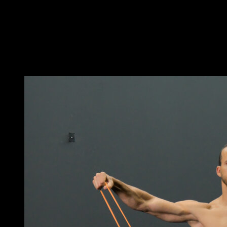
Posiziona gli anelli ad un'altezza media e appenditi ad
essi con i piedi appoggiati a terra.
Mentre esegui la trazione, cerca di mantenere un
braccio teso, portandolo lateralmente.
Potrebbe piacerti anche