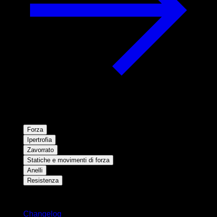
Forza
Ipertrofia
Zavorrato
Statiche e movimenti di forza
Anelli
Resistenza
Rimani aggiornato
Changelog