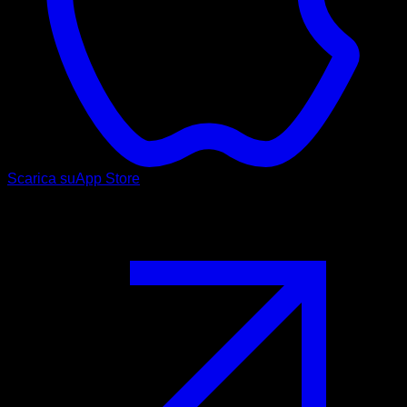
Scarica su
App Store