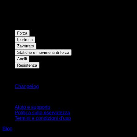
Forza
Ipertrofia
Zavorrato
Statiche e movimenti di forza
Anelli
Resistenza
Rimani aggiornato
Changelog
Supporto
Aiuto e supporto
Politica sulla riservatezza
Termini e condizioni d'uso
Blog