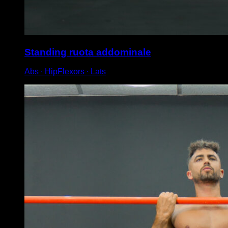
Standing ruota addominale
Abs ∙ HipFlexors ∙ Lats