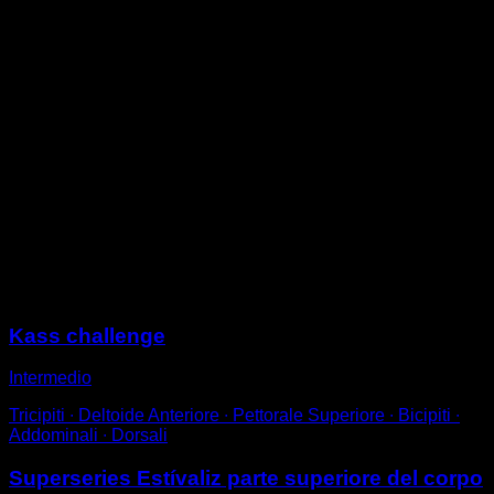
Posizionati su una barra bassa con le ginocchia
piegate e afferra con una sola mano in presa pronata.
Esegui una flessione dei bracci. Cerca di iniziare il
movimento tirando le scapole indietro e completa la
ripetizione quando l'altro spalla tocca la barra.
Anche puoi eseguirle con le gambe distese per
aumentare la difficoltà.
A differenza delle classiche trazioni, le trazioni
australiane lavorano in particolare sulla zona del
trapezio medio e inferiore e sui rotatori esterni,
rendendole utili per correggere la postura, lavorare su
eventuali squilibri e prevenire infortuni.
Sessioni
Kass challenge
Intermedio
Tricipiti ∙ Deltoide Anteriore ∙ Pettorale Superiore ∙ Bicipiti ∙
Addominali ∙ Dorsali
Superseries Estívaliz parte superiore del corpo