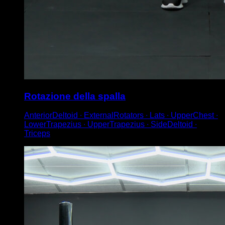
Rotazione della spalla
AnteriorDeltoid ∙ ExternalRotators ∙ Lats ∙ UpperChest ∙
LowerTrapezius ∙ UpperTrapezius ∙ SideDeltoid ∙
Triceps