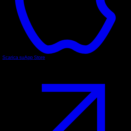
Scarica su
App Store