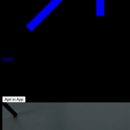
Inizia
Australian pull ups one arm
Bicipiti - Dorsali - Trapezio Inferiore - Deltoide Posteriore -
Rotatori Esterni
Apri in App