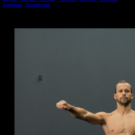
Anteriore ∙ Quadricipiti
Potrebbe piacerti anche