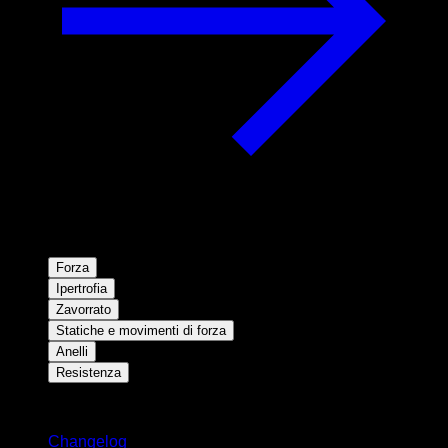
Forza
Ipertrofia
Zavorrato
Statiche e movimenti di forza
Anelli
Resistenza
Rimani aggiornato
Changelog