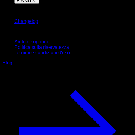
Resistenza
Rimani aggiornato
Changelog
Supporto
Aiuto e supporto
Politica sulla riservatezza
Termini e condizioni d'uso
Blog