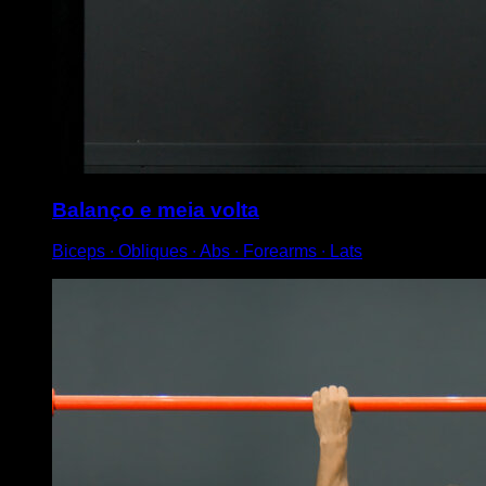
Balanço e meia volta
Biceps ∙ Obliques ∙ Abs ∙ Forearms ∙ Lats