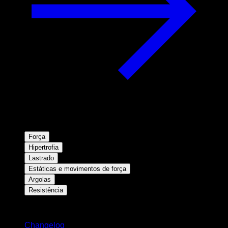
Força
Hipertrofia
Lastrado
Estáticas e movimentos de força
Argolas
Resistência
Mantenha-se atualizado
Changelog