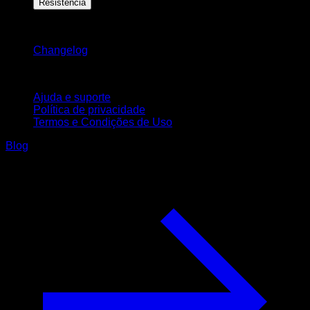
Resistência
Mantenha-se atualizado
Changelog
Suporte
Ajuda e suporte
Política de privacidade
Termos e Condições de Uso
Blog