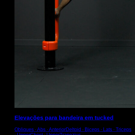
Elevações para bandeira em tucked
Obliques ∙ Abs ∙ AnteriorDeltoid ∙ Biceps ∙ Lats ∙ Triceps
∙ UpperChest ∙ UpperTrapezius