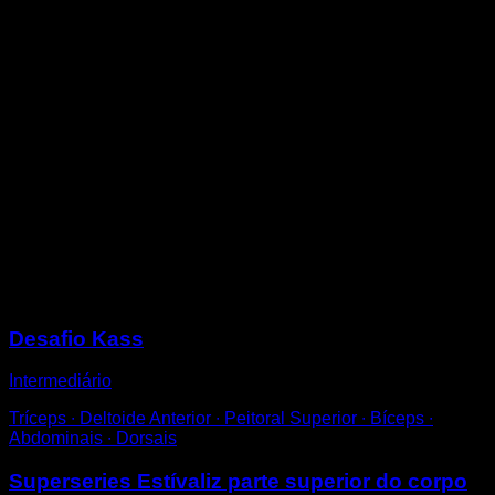
Coloque-se em uma barra baixa com os joelhos
dobrados e segure-se prono com uma única mão.
Realize uma flexão de braços. Tente começar o
movimento retraindo as escápulas e complete a
repetição quando o ombro oposto tocar a barra.
Também pode fazê-las com as pernas estendidas para
aumentar a dificuldade.
A diferença das dominadas normais, as dominadas
australianas trabalham especialmente a área do
trapézio médio e inferior e os rotadores externos, o que
pode ser benéfico para corrigir a sua postura, trabalhar
desequilíbrios e prevenir lesões.
Sessões
Desafio Kass
Intermediário
Tríceps ∙ Deltoide Anterior ∙ Peitoral Superior ∙ Bíceps ∙
Abdominais ∙ Dorsais
Superseries Estívaliz parte superior do corpo