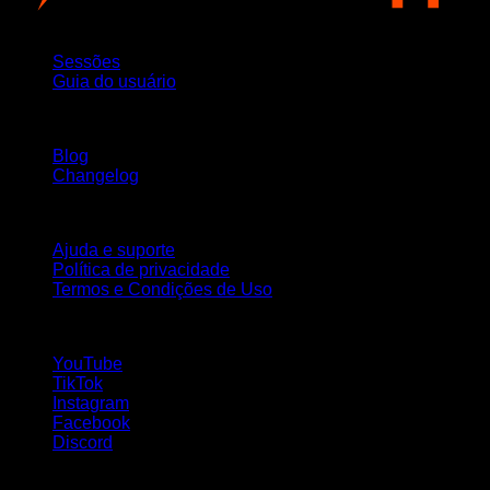
App
Sessões
Guia do usuário
Mantenha-se atualizado
Blog
Changelog
Suporte
Ajuda e suporte
Política de privacidade
Termos e Condições de Uso
Siga-nos!
YouTube
TikTok
Instagram
Facebook
Discord
Idiomas