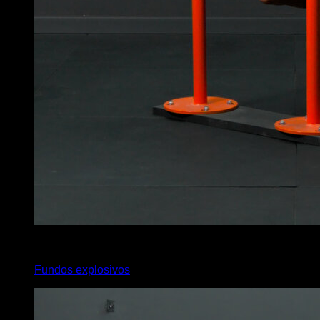
4
x
5
Fundos explosivos