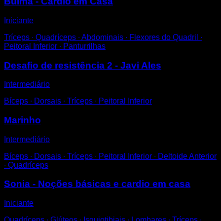
Bulma - Cardio em Casa
Iniciante
Tríceps ∙ Quadríceps ∙ Abdominais ∙ Flexores do Quadril ∙
Peitoral Inferior ∙ Panturrilhas
Desafio de resistência 2 - Javi Ales
Intermediário
Bíceps ∙ Dorsais ∙ Tríceps ∙ Peitoral Inferior
Marinho
Intermediário
Bíceps ∙ Dorsais ∙ Tríceps ∙ Peitoral Inferior ∙ Deltoide Anterior
∙ Quadríceps
Sonia - Noções básicas e cardio em casa
Iniciante
Quadríceps ∙ Glúteos ∙ Isquiotibiais ∙ Lombares ∙ Tríceps ∙