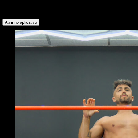
Peitoral Inferior ∙ Deltoide Anterior ∙ Quadríceps ∙ Glúteos ∙
Isquiotibiais ∙ Trapézio Inferior ∙ Deltoide Posterior ∙
Rotadores Externos
Abrir no aplicativo