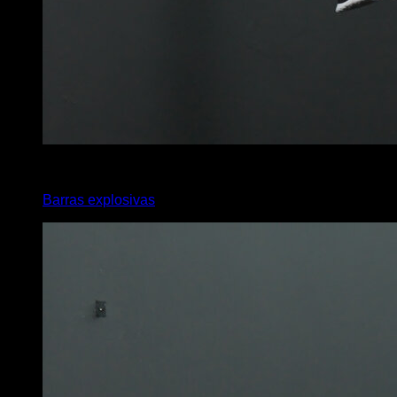
4
x
4
Barras explosivas