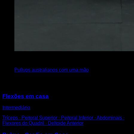
4
x
4
Pullups australianos com uma mão
Você também pode gostar
Flexões em casa
Intermediário
Tríceps ∙ Peitoral Superior ∙ Peitoral Inferior ∙ Abdominais ∙
Flexores do Quadril ∙ Deltoide Anterior