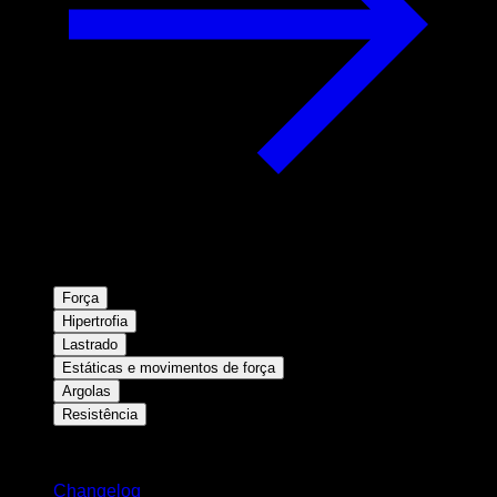
Força
Hipertrofia
Lastrado
Estáticas e movimentos de força
Argolas
Resistência
Mantenha-se atualizado
Changelog