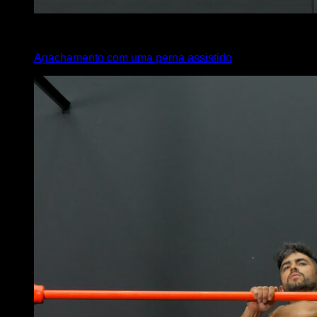
4
x
5
Agachamento com uma perna assistido