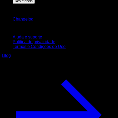
Resistência
Mantenha-se atualizado
Changelog
Suporte
Ajuda e suporte
Política de privacidade
Termos e Condições de Uso
Blog