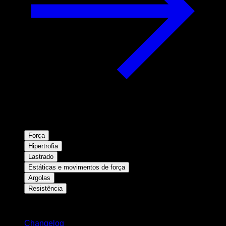
Força
Hipertrofia
Lastrado
Estáticas e movimentos de força
Argolas
Resistência
Mantenha-se atualizado
Changelog