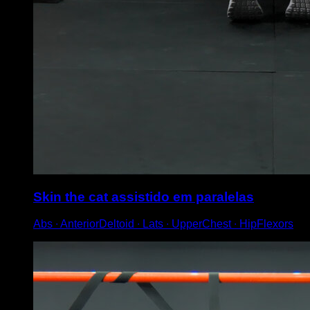
Skin the cat assistido em paralelas
Abs ∙ AnteriorDeltoid ∙ Lats ∙ UpperChest ∙ HipFlexors