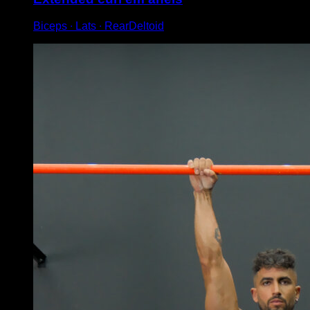
Biceps ∙ Lats ∙ RearDeltoid