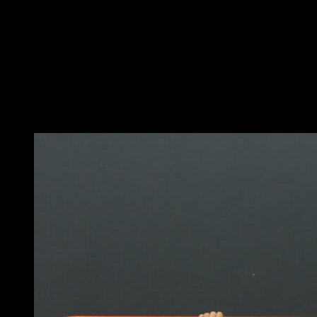
Coloque as anilhas na altura do seu umbigo
aproximadamente.
Posicione-se em posição de remo, com as pernas
apoiadas no chão.
Ao subir, flexione um pouco a cintura e tente que a sua
cabeça avance até passar entre as suas mãos e
ultrapassar a altura das anilhas.
Você também pode gostar