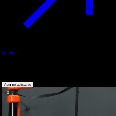
Começar
Hinge row
Bíceps - Dorsais - Trapézio Inferior - Antebraços
Abrir no aplicativo