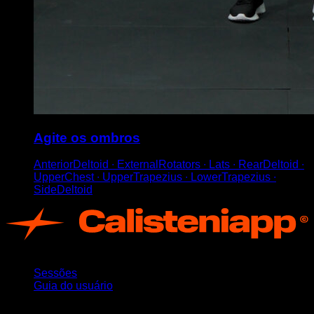
Agite os ombros
AnteriorDeltoid ∙ ExternalRotators ∙ Lats ∙ RearDeltoid ∙
UpperChest ∙ UpperTrapezius ∙ LowerTrapezius ∙
SideDeltoid
App
Sessões
Guia do usuário
Mantenha-se atualizado