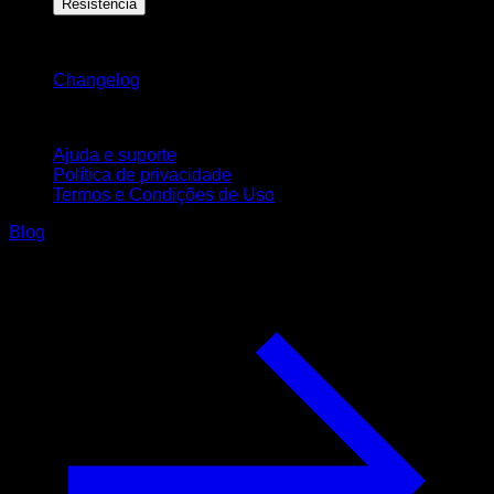
Resistência
Mantenha-se atualizado
Changelog
Suporte
Ajuda e suporte
Política de privacidade
Termos e Condições de Uso
Blog