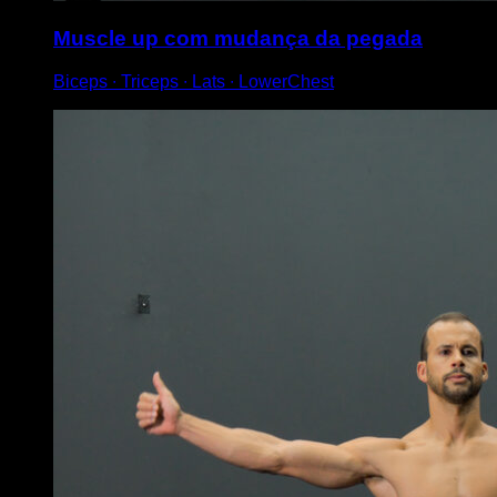
Muscle up com mudança da pegada
Biceps ∙ Triceps ∙ Lats ∙ LowerChest