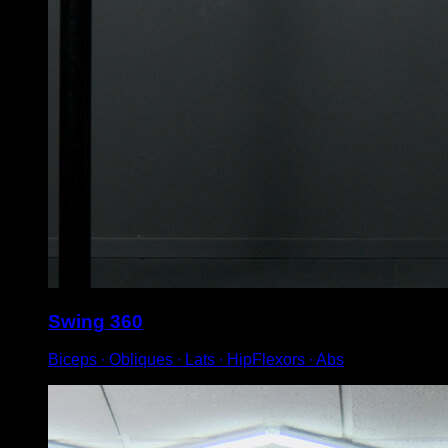
Swing 360
Biceps ∙ Obliques ∙ Lats ∙ HipFlexors ∙ Abs