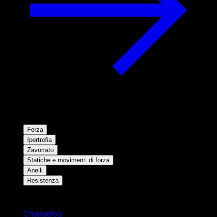
Forza
Ipertrofia
Zavorrato
Statiche e movimenti di forza
Anelli
Resistenza
Rimani aggiornato
Changelog