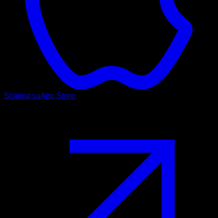
Scarica su
App Store