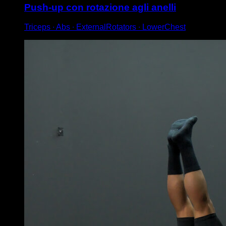
Push-up con rotazione agli anelli
Triceps ∙ Abs ∙ ExternalRotators ∙ LowerChest