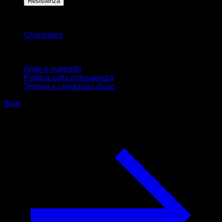
Resistenza
Rimani aggiornato
Changelog
Supporto
Aiuto e supporto
Politica sulla riservatezza
Termini e condizioni d'uso
Blog