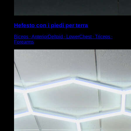
Hefesto con i piedi per terra
Biceps ∙ AnteriorDeltoid ∙ LowerChest ∙ Triceps ∙
Forearms