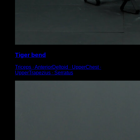
Tiger bend
Triceps ∙ AnteriorDeltoid ∙ UpperChest ∙
UpperTrapezius ∙ Serratus