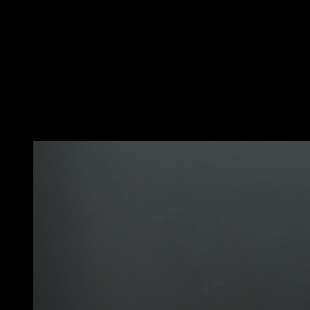
Inizia in posizione di fondo.
Scendi fino a quando i tuoi avambracci sono
appoggiati alle barre, poi risali mantenendo il corpo
inclinato all'indietro senza usare alcun impulso,
oscillazione o inerzia.
La cosa ideale è farlo con le spalle più indietro rispetto
ai gomiti, la testa più indietro rispetto alle spalle e i
fianchi all'altezza delle barre.
Potrebbe piacerti anche