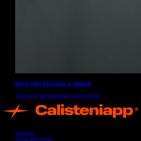
Bent arm planche a sbarra
Triceps ∙ AnteriorDeltoid ∙ LowerChest
App
Sessioni
Guida dell'utente