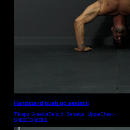
Handstand push up assistiti
Triceps ∙ AnteriorDeltoid ∙ Serratus ∙ UpperChest ∙
UpperTrapezius