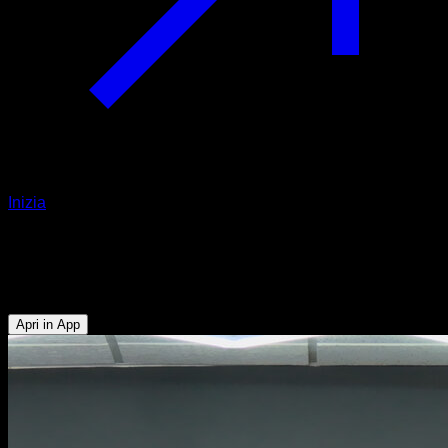
Inizia
Trazioni supine esplosive
Bicipiti - Dorsali
Apri in App