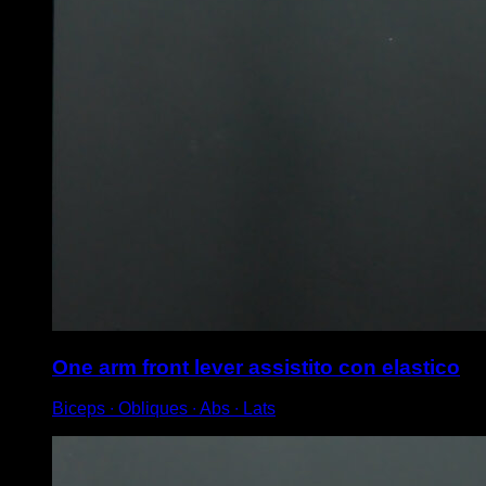
One arm front lever assistito con elastico
Biceps ∙ Obliques ∙ Abs ∙ Lats