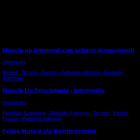
Esegui le trazioni supine.
Eseguile con una cadenza rapida, in modo tale che al
salire in modo esplosivo le tue mani si separino dalla
barra per un istante.
Ricorda di eseguire l'intero percorso.
Sessioni
Muscle up intermedi con schemi di movimenti
Intermedio
Bicipiti ∙ Tricipiti ∙ Dorsali ∙ Pettorale Inferiore ∙ Deltoide
Anteriore
Muscle Up Principiante - Intermedio
Intermedio
Pettorale Superiore ∙ Deltoide Anteriore ∙ Tricipiti ∙ Bicipiti ∙
Dorsali ∙ Pettorale Inferiore
Felipe Muscle Up Reinforcement