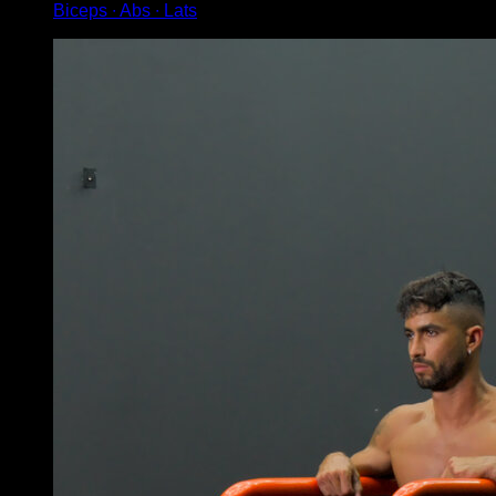
Biceps ∙ Abs ∙ Lats