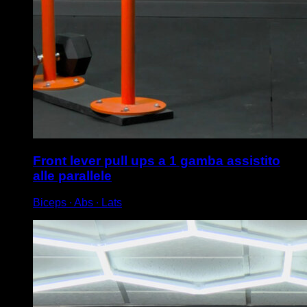
Front lever pull ups a 1 gamba assistito
alle parallele
Biceps ∙ Abs ∙ Lats