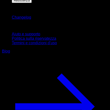
Resistenza
Rimani aggiornato
Changelog
Supporto
Aiuto e supporto
Politica sulla riservatezza
Termini e condizioni d'uso
Blog