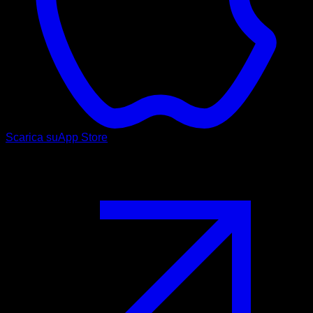
Scarica su
App Store