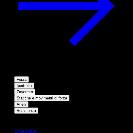
Forza
Ipertrofia
Zavorrato
Statiche e movimenti di forza
Anelli
Resistenza
Rimani aggiornato
Changelog