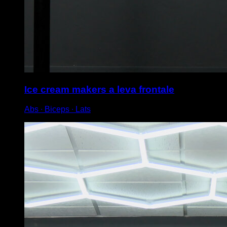
Ice cream makers a leva frontale
Abs ∙ Biceps ∙ Lats