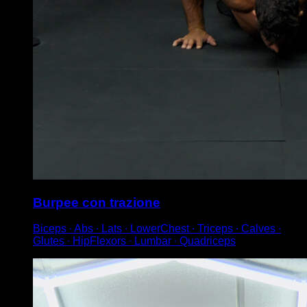
Burpee con trazione
Biceps ∙ Abs ∙ Lats ∙ LowerChest ∙ Triceps ∙ Calves ∙
Glutes ∙ HipFlexors ∙ Lumbar ∙ Quadriceps