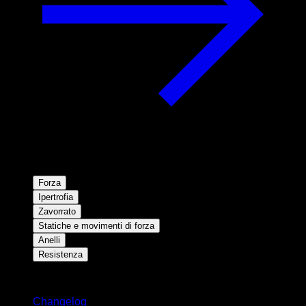
Forza
Ipertrofia
Zavorrato
Statiche e movimenti di forza
Anelli
Resistenza
Rimani aggiornato
Changelog