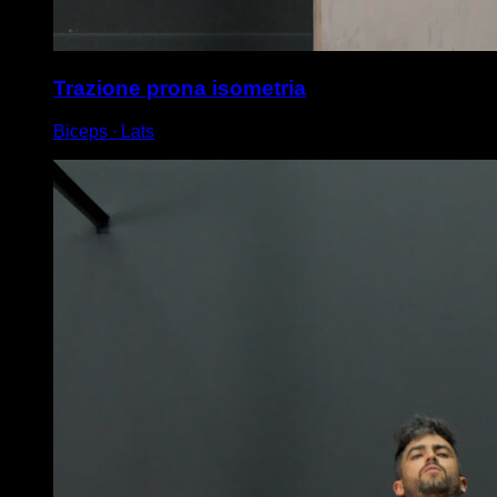
Trazione prona isometria
Biceps ∙ Lats