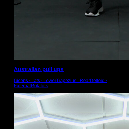
Australian pull ups
Biceps ∙ Lats ∙ LowerTrapezius ∙ RearDeltoid ∙
ExternalRotators