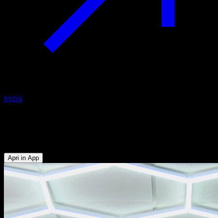
Inizia
Chin ups al bacino
Bicipiti - Dorsali
Apri in App