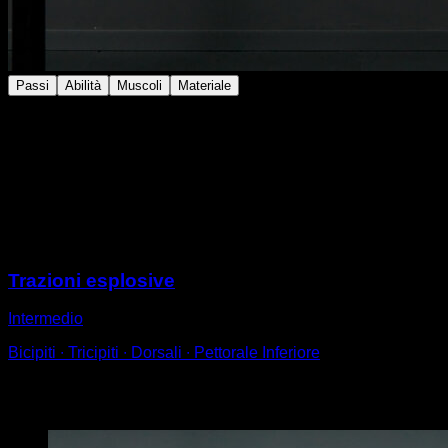
Passi
Abilità
Muscoli
Materiale
Esegui le trazioni con presa supina e stretta.
Cerca in ogni ripetizione di mantenere i fianchi vicini
alle mani.
Afferra la barra quasi con le dita per renderlo più facile
e inclina il corpo all'indietro.
Sessioni
Trazioni esplosive
Intermedio
Bicipiti ∙ Tricipiti ∙ Dorsali ∙ Pettorale Inferiore
Potrebbe piacerti anche