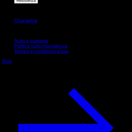
Resistenza
Rimani aggiornato
Changelog
Supporto
Aiuto e supporto
Politica sulla riservatezza
Termini e condizioni d'uso
Blog