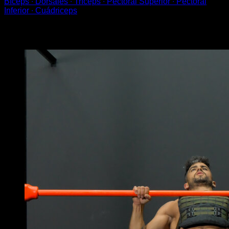
Bíceps ∙ Dorsales ∙ Tríceps ∙ Pectoral Superior ∙ Pectoral
Inferior ∙ Cuádriceps
Puede que te interese