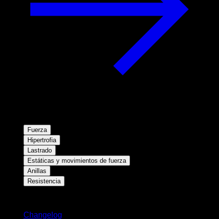
Fuerza
Hipertrofia
Lastrado
Estáticas y movimientos de fuerza
Anillas
Resistencia
Novedades
Changelog