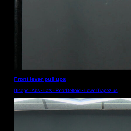
Front lever pull ups
Biceps ∙ Abs ∙ Lats ∙ RearDeltoid ∙ LowerTrapezius