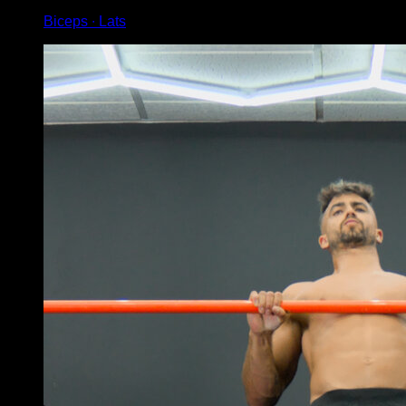
Biceps ∙ Lats