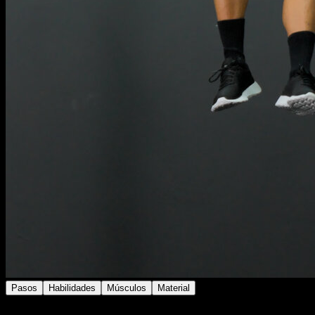
Pasos
Habilidades
Músculos
Material
Realiza dominadas supinas.