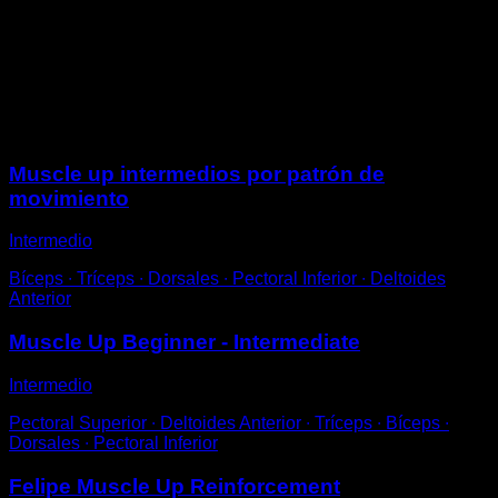
Hazlas con una cadencia rápida, de manera que al
subir de forma explosiva tus manos se separen de la
barra por un instante.
Recuerda realizar el recorrido completo.
Sesiones
Muscle up intermedios por patrón de
movimiento
Intermedio
Bíceps ∙ Tríceps ∙ Dorsales ∙ Pectoral Inferior ∙ Deltoides
Anterior
Muscle Up Beginner - Intermediate
Intermedio
Pectoral Superior ∙ Deltoides Anterior ∙ Tríceps ∙ Bíceps ∙
Dorsales ∙ Pectoral Inferior
Felipe Muscle Up Reinforcement