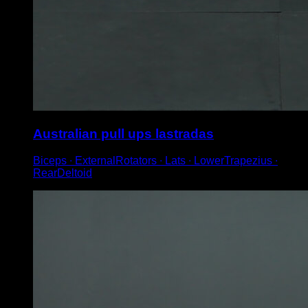
Australian pull ups lastradas
Biceps ∙ ExternalRotators ∙ Lats ∙ LowerTrapezius ∙
RearDeltoid