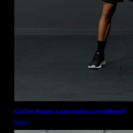
Curl de bíceps a una mano con kettlebell
Biceps