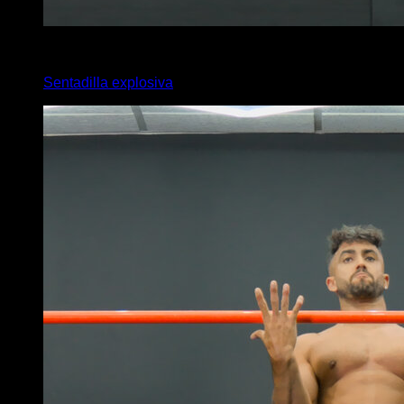
x
20
Sentadilla explosiva