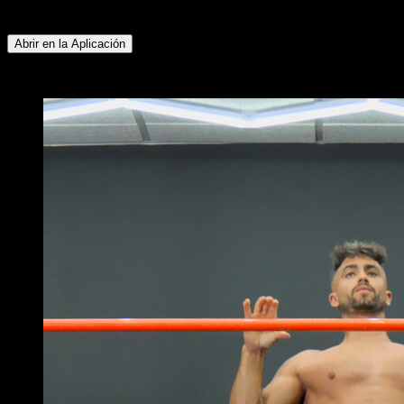
Isquiotibiales ∙ Glúteos ∙ Flexores de Cadera
Abrir en la Aplicación
x
2
RONDAS