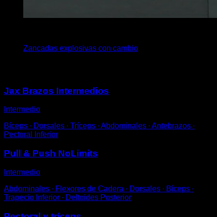
x
20
Zancadas explosivas con cambio
Puede que te interese
Jax Brazos Intermedios
Intermedio
Bíceps ∙ Dorsales ∙ Tríceps ∙ Abdominales ∙ Antebrazos ∙
Pectoral Inferior
Pull & Push NoLimits
Intermedio
Abdominales ∙ Flexores de Cadera ∙ Dorsales ∙ Bíceps ∙
Trapecio Inferior ∙ Deltoides Posterior
Pectoral y tríceps