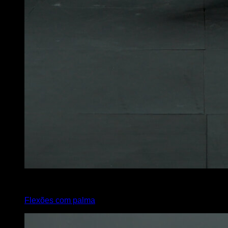
x
12
Flexões com palma