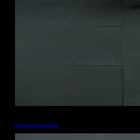
x
12
Flexões explosivas