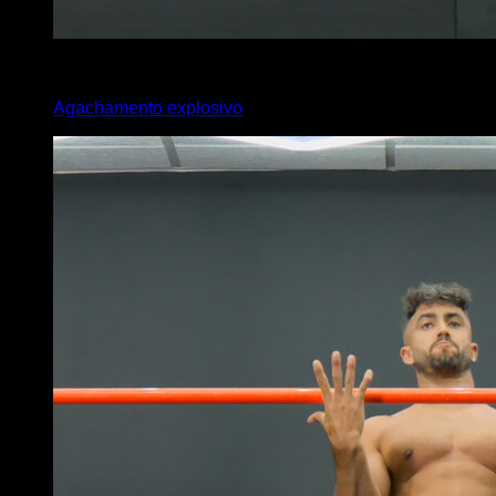
x
20
Agachamento explosivo