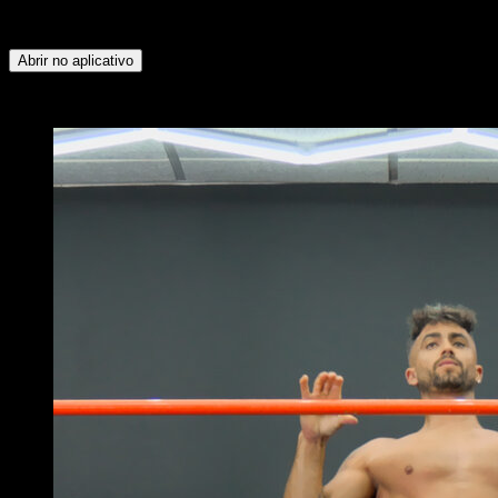
Peitoral Superior ∙ Peitoral Inferior ∙ Quadríceps ∙ Panturrilhas
∙ Isquiotibiais ∙ Glúteos ∙ Flexores do Quadril
Abrir no aplicativo
x
2
RODADAS