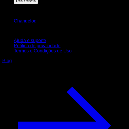
Resistência
Mantenha-se atualizado
Changelog
Suporte
Ajuda e suporte
Política de privacidade
Termos e Condições de Uso
Blog