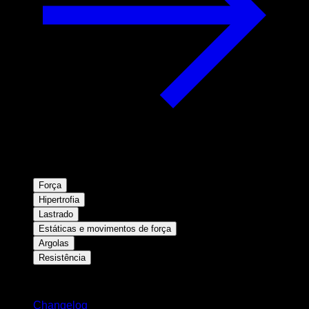
Força
Hipertrofia
Lastrado
Estáticas e movimentos de força
Argolas
Resistência
Mantenha-se atualizado
Changelog