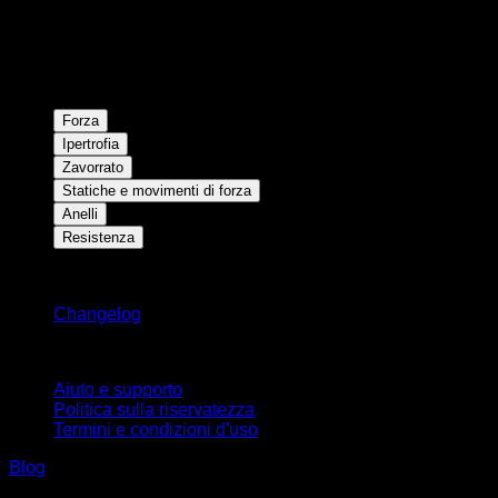
Forza
Ipertrofia
Zavorrato
Statiche e movimenti di forza
Anelli
Resistenza
Rimani aggiornato
Changelog
Supporto
Aiuto e supporto
Politica sulla riservatezza
Termini e condizioni d'uso
Blog