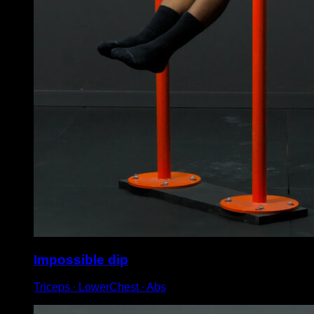
Impossible dip
Triceps ∙ LowerChest ∙ Abs