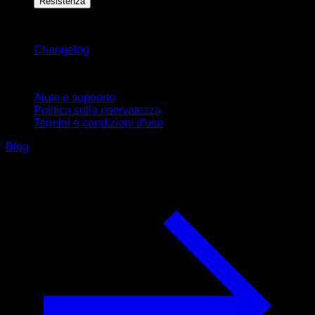
Resistenza
Rimani aggiornato
Changelog
Supporto
Aiuto e supporto
Politica sulla riservatezza
Termini e condizioni d'uso
Blog