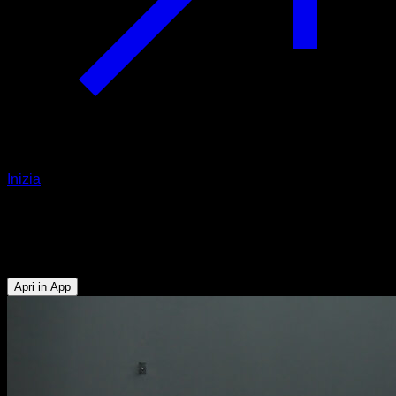
Inizia
Hollow body tuck crunches
Addominali - Flessori dell'Anca
Apri in App