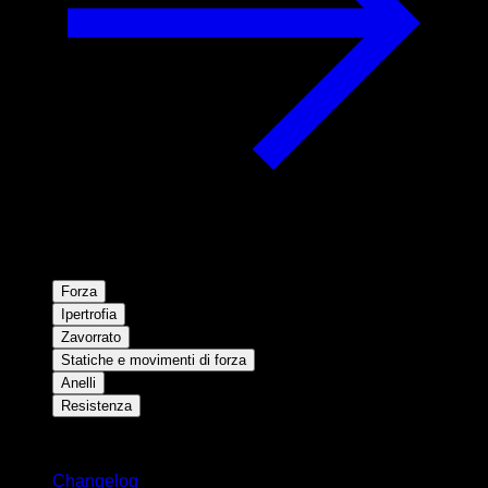
Forza
Ipertrofia
Zavorrato
Statiche e movimenti di forza
Anelli
Resistenza
Rimani aggiornato
Changelog