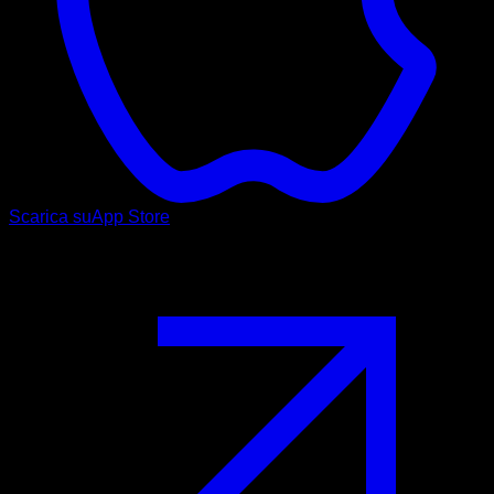
Scarica su
App Store