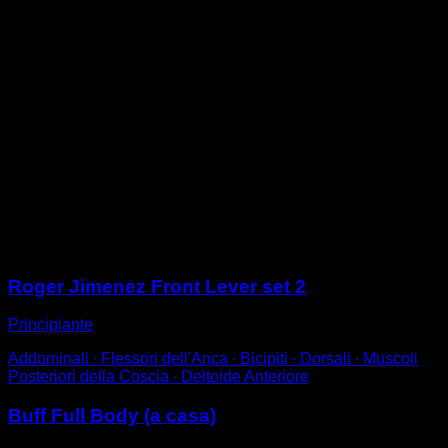
A terra supino.
Contrarre i tuoi addominali in modo che la schiena alta
si sollevi dal pavimento.
Flettere le gambe portando le ginocchia al petto.
Estendi le braccia mentre protrai le scapole, in modo
che la schiena alta sia arrotondata.
Adesso contrarre ancora di più gli addominali per
sollevare ancora di più la schiena alta e completare
una ripetizione.
Per una tecnica perfetta, assicurati di non avere una
curvatura lombare e di protrarre le scapole, mentre
contrai i dorsali per abbassarle.
Sessioni
Roger Jimenez Front Lever set 2
Principiante
Addominali ∙ Flessori dell'Anca ∙ Bicipiti ∙ Dorsali ∙ Muscoli
Posteriori della Coscia ∙ Deltoide Anteriore
Buff Full Body (a casa)