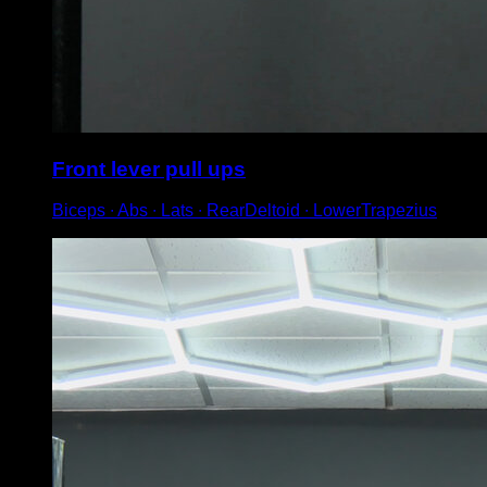
Front lever pull ups
Biceps ∙ Abs ∙ Lats ∙ RearDeltoid ∙ LowerTrapezius