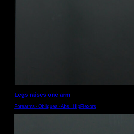
Legs raises one arm
Forearms ∙ Obliques ∙ Abs ∙ HipFlexors