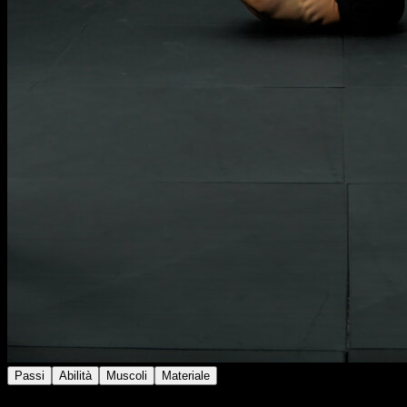
Passi
Abilità
Muscoli
Materiale