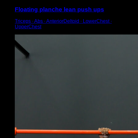
Floating planche lean push ups
Triceps ∙ Abs ∙ AnteriorDeltoid ∙ LowerChest ∙
UpperChest