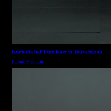
Isometria half front lever su barra bassa
Biceps ∙ Abs ∙ Lats