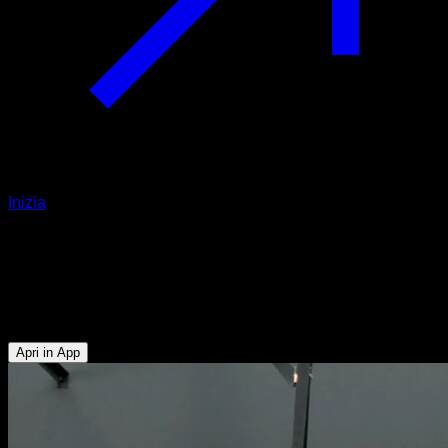
Inizia
Transizione muscle up assistito agli
anelli
Bicipiti - Tricipiti - Dorsali - Pettorale Superiore
Apri in App