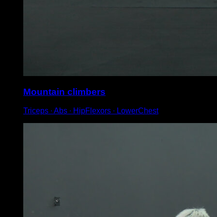
Mountain climbers
Triceps ∙ Abs ∙ HipFlexors ∙ LowerChest