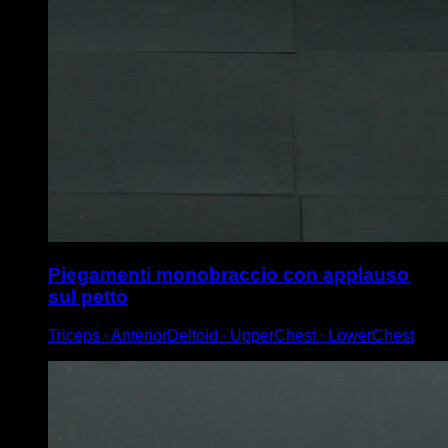
Piegamenti monobraccio con applauso
sul petto
Triceps ∙ AnteriorDeltoid ∙ UpperChest ∙ LowerChest