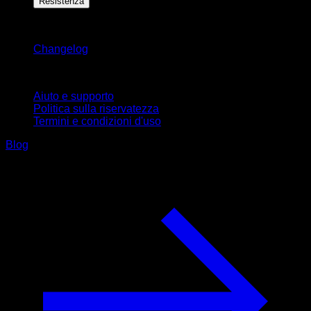
Resistenza
Rimani aggiornato
Changelog
Supporto
Aiuto e supporto
Politica sulla riservatezza
Termini e condizioni d'uso
Blog