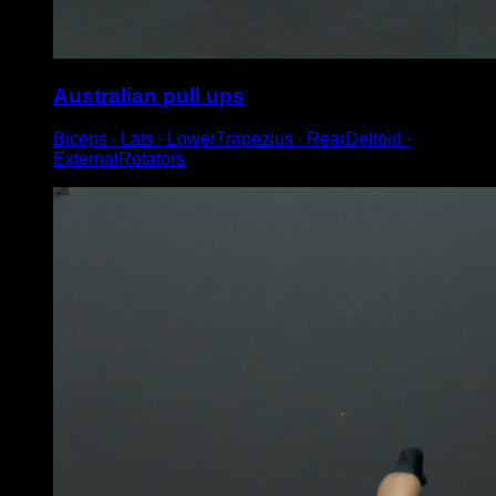
Australian pull ups
Biceps ∙ Lats ∙ LowerTrapezius ∙ RearDeltoid ∙
ExternalRotators