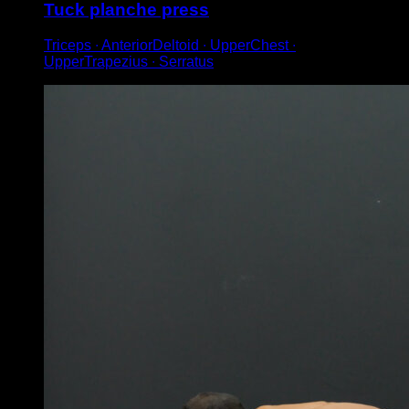
Tuck planche press
Triceps ∙ AnteriorDeltoid ∙ UpperChest ∙
UpperTrapezius ∙ Serratus