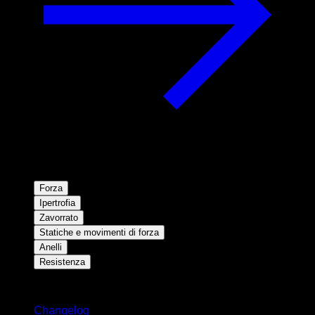
Forza
Ipertrofia
Zavorrato
Statiche e movimenti di forza
Anelli
Resistenza
Rimani aggiornato
Changelog