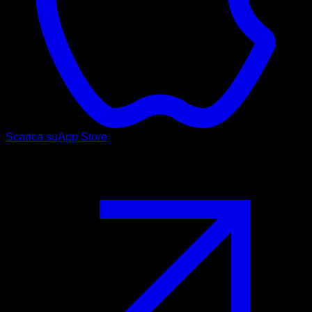
Scarica su
App Store