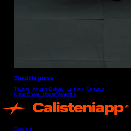
Straddle press
Triceps ∙ AnteriorDeltoid ∙ Lumbar ∙ Serratus ∙
UpperChest ∙ UpperTrapezius
App
Sessioni