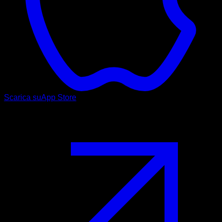
Scarica su
App Store