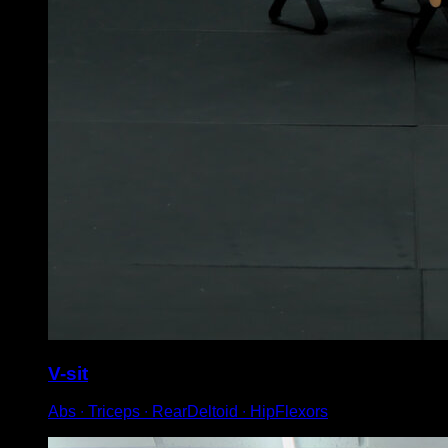
V-sit
Abs ∙ Triceps ∙ RearDeltoid ∙ HipFlexors