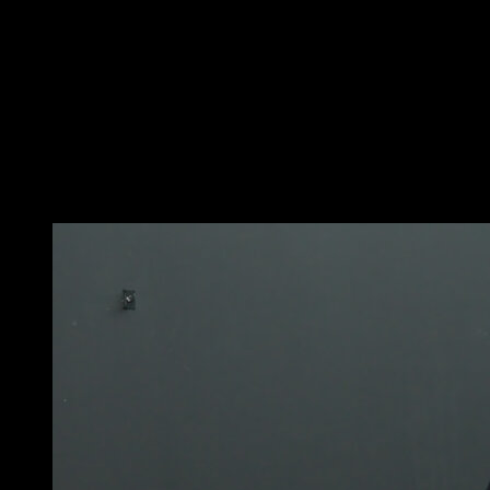
Per questa variazione puoi usare una barra bassa,
media o alta, purché tu possa afferrarla senza separare
i piedi dal suolo.
Fai un passo in avanti e un piccolo salto, piegando i
fianchi e sollevando i piedi per portarli sopra la barra.
Mentre tiri forte con i tuoi bracci, posiziona la tua anca
in modo che sia appoggiata sulla barra e compi una
rotazione che ti porti in posizione di fondo alla sbarra.
Potrebbe piacerti anche