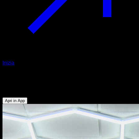
Inizia
Pullover con kip
Addominali - Bicipiti - Pettorale Inferiore - Tricipiti - Dorsali
Apri in App