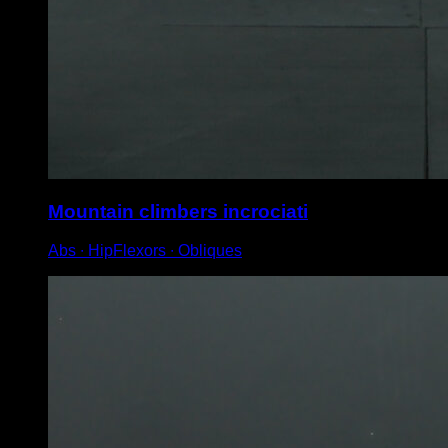
Mountain climbers incrociati
Abs ∙ HipFlexors ∙ Obliques