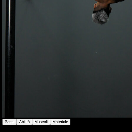
Passi
Abilità
Muscoli
Materiale