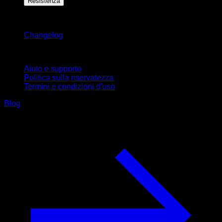
Resistenza
Rimani aggiornato
Changelog
Supporto
Aiuto e supporto
Politica sulla riservatezza
Termini e condizioni d'uso
Blog