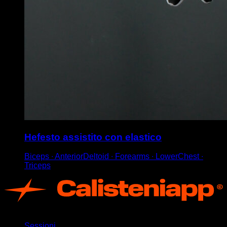
Hefesto assistito con elastico
Biceps ∙ AnteriorDeltoid ∙ Forearms ∙ LowerChest ∙
Triceps
App
Sessioni