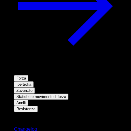
Forza
Ipertrofia
Zavorrato
Statiche e movimenti di forza
Anelli
Resistenza
Rimani aggiornato
Changelog