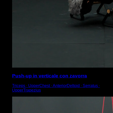
Push-up in verticale con zavorra
Triceps ∙ UpperChest ∙ AnteriorDeltoid ∙ Serratus ∙
UpperTrapezius