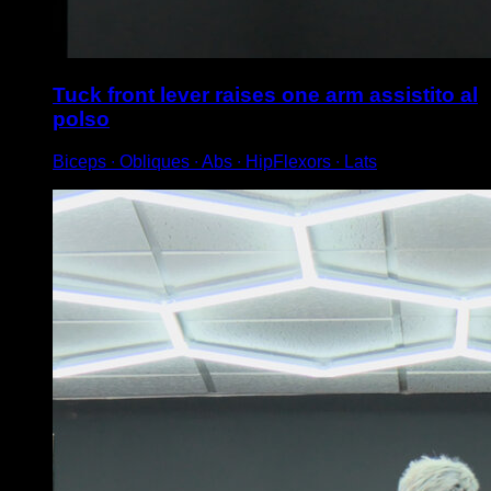
Tuck front lever raises one arm assistito al
polso
Biceps ∙ Obliques ∙ Abs ∙ HipFlexors ∙ Lats