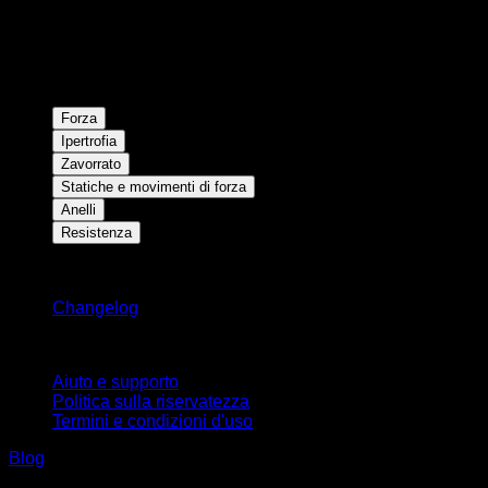
Forza
Ipertrofia
Zavorrato
Statiche e movimenti di forza
Anelli
Resistenza
Rimani aggiornato
Changelog
Supporto
Aiuto e supporto
Politica sulla riservatezza
Termini e condizioni d'uso
Blog