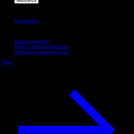
Resistenza
Rimani aggiornato
Changelog
Supporto
Aiuto e supporto
Politica sulla riservatezza
Termini e condizioni d'uso
Blog