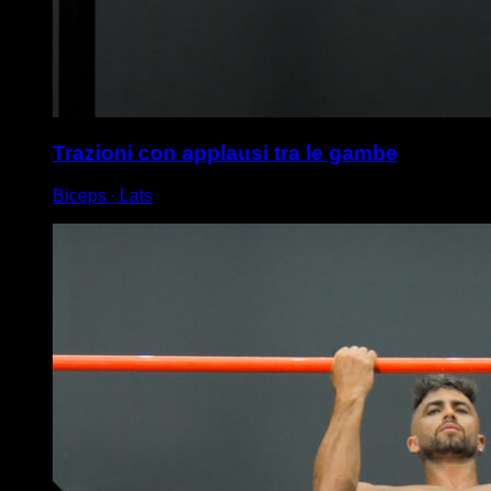
Trazioni con applausi tra le gambe
Biceps ∙ Lats