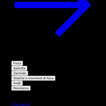
Forza
Ipertrofia
Zavorrato
Statiche e movimenti di forza
Anelli
Resistenza
Rimani aggiornato
Changelog