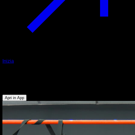
Inizia
Archer pull ups agli anelli
Bicipiti - Dorsali
Apri in App