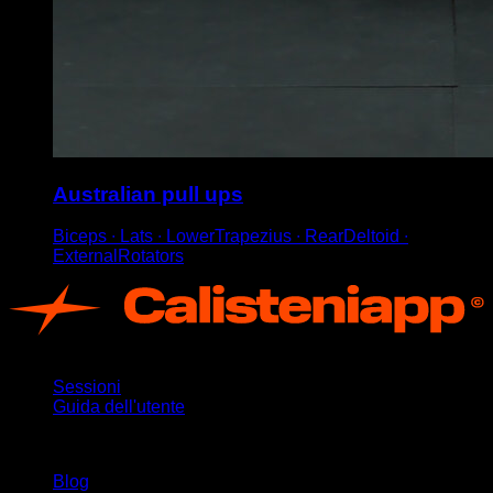
Australian pull ups
Biceps ∙ Lats ∙ LowerTrapezius ∙ RearDeltoid ∙
ExternalRotators
App
Sessioni
Guida dell'utente
Rimani aggiornato
Blog