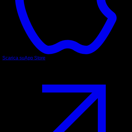
Scarica su
App Store