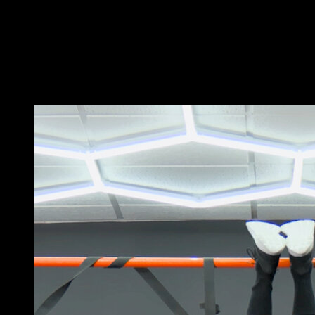
Posiziona gli anelli ad un'altezza adeguata e appenditi
ad essi con una presa pronata.
Mentre sali, cerca di mantenere un braccio il più dritto
possibile, portandolo lateralmente.
Al ritorno, torna alla posizione iniziale.
Potrebbe piacerti anche