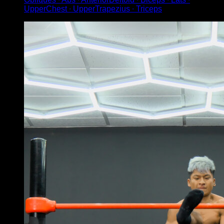
UpperChest ∙ UpperTrapezius ∙ Triceps