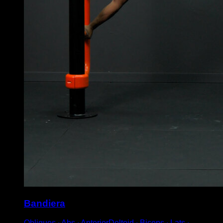
Bandiera
Obliques ∙ Abs ∙ AnteriorDeltoid ∙ Biceps ∙ Lats ∙