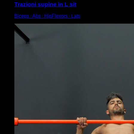
Trazioni supine in L sit
Biceps ∙ Abs ∙ HipFlexors ∙ Lats