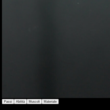
Passi
Abilità
Muscoli
Materiale